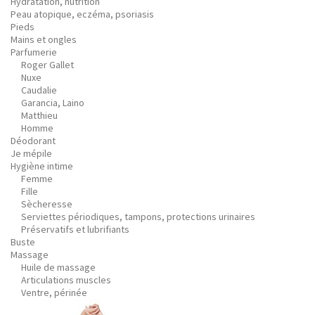
Hydratation, nutrition
Peau atopique, eczéma, psoriasis
Pieds
Mains et ongles
Parfumerie
Roger Gallet
Nuxe
Caudalie
Garancia, Laino
Matthieu
Homme
Déodorant
Je mépile
Hygiène intime
Femme
Fille
Sècheresse
Serviettes périodiques, tampons, protections urinaires
Préservatifs et lubrifiants
Buste
Massage
Huile de massage
Articulations muscles
Ventre, périnée