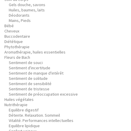
Gels douche, savons
Huiles, baumes, laits
Déodorants
Mains, Pieds
Bébé
Cheveux
Buccodentaire
Diététique
Phytothérapie
Aromathérapie, huiles essentielles
Fleurs de Bach
Sentiment de souci
Sentiment d'incertitude
Sentiment de manque d'intérêt
Sentiment de solitude
Sentiment de sensibilité
Sentiment de tristesse
Sentiment de préoccupation excessive
Huiles végétales
Nutrithérapie
Equilibre digestif
Détente. Relaxation. Sommeil
Vitalité. Performances intellectuelles
Equilibre lipidique