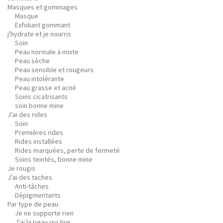
Masques et gommages
Masque
Exfoliant gommant
j'hydrate et je nourris
Soin
Peau normale à mixte
Peau sèche
Peau sensible et rougeurs
Peau intolérante
Peau grasse et acné
Soins cicatrisants
soin bonne mine
J'ai des rides
Soin
Premières rides
Rides installées
Rides marquées, perte de fermeté
Soins teintés, bonne mine
Je rougis
J'ai des taches
Anti-tâches
Dépigmentants
Par type de peau
Je ne supporte rien
J'ai la peau qui tire