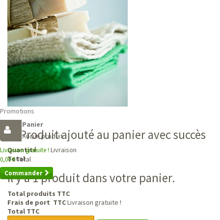
Promotions
Panier
Produit ajouté au panier avec succès
Aucun produit
Livraison
Quantité
Livraison gratuite !
Total
Total
0,00 €
Commander
Il y a 1 produit dans votre panier.
Total produits TTC
Frais de port TTC
Livraison gratuite !
Total TTC