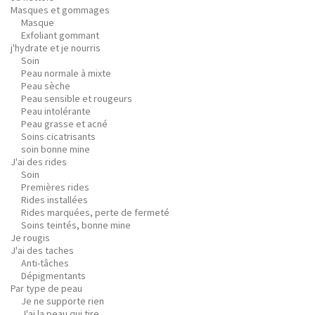
Masques et gommages
Masque
Exfoliant gommant
j'hydrate et je nourris
Soin
Peau normale à mixte
Peau sèche
Peau sensible et rougeurs
Peau intolérante
Peau grasse et acné
Soins cicatrisants
soin bonne mine
J'ai des rides
Soin
Premières rides
Rides installées
Rides marquées, perte de fermeté
Soins teintés, bonne mine
Je rougis
J'ai des taches
Anti-tâches
Dépigmentants
Par type de peau
Je ne supporte rien
J'ai la peau qui tire