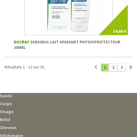
14,60 €
DUCRAY
SENSINOL LAIT APAISANT PHYSIOPROTECTEUR
200ML
Résultats 1 - 12 sur 35.
1
2
3
Santé
Corps
Visage
Bébé
Cheveux
Vétérinaire