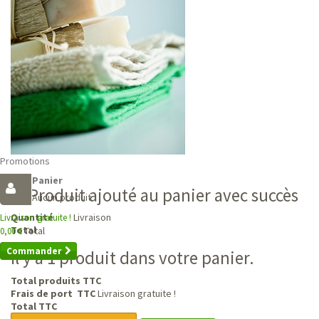
Promotions
Panier
Produit ajouté au panier avec succès
Aucun produit
Livraison
Quantité
Livraison gratuite !
Total
Total
0,00 €
Commander
Il y a 1 produit dans votre panier.
Total produits TTC
Frais de port TTC
Livraison gratuite !
Total TTC