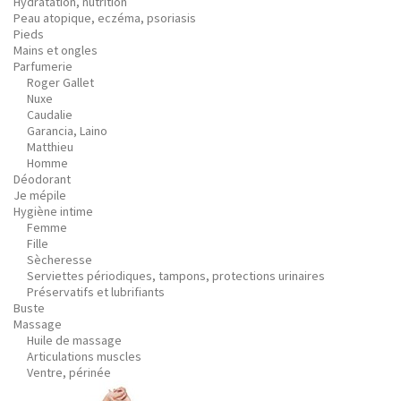
Hydratation, nutrition
Peau atopique, eczéma, psoriasis
Pieds
Mains et ongles
Parfumerie
Roger Gallet
Nuxe
Caudalie
Garancia, Laino
Matthieu
Homme
Déodorant
Je mépile
Hygiène intime
Femme
Fille
Sècheresse
Serviettes périodiques, tampons, protections urinaires
Préservatifs et lubrifiants
Buste
Massage
Huile de massage
Articulations muscles
Ventre, périnée