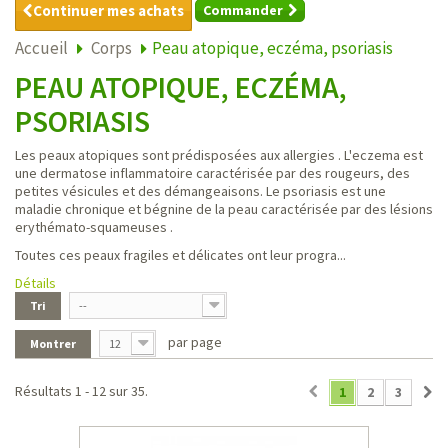
Continuer mes achats
Commander
Accueil
Corps
Peau atopique, eczéma, psoriasis
PEAU ATOPIQUE, ECZÉMA,
PSORIASIS
Les peaux atopiques sont prédisposées aux allergies . L'eczema est
une dermatose inflammatoire caractérisée par des rougeurs, des
petites vésicules et des démangeaisons. Le psoriasis est une
maladie chronique et bégnine de la peau caractérisée par des lésions
erythémato-squameuses .
Toutes ces peaux fragiles et délicates ont leur progra...
Détails
Tri
--
par page
Montrer
12
Résultats 1 - 12 sur 35.
1
2
3