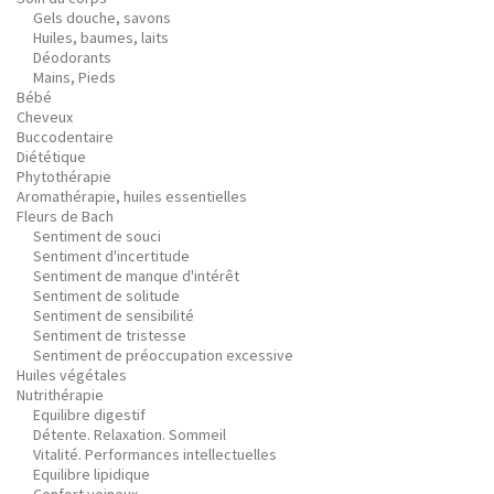
Gels douche, savons
Huiles, baumes, laits
Déodorants
Mains, Pieds
Bébé
Cheveux
Buccodentaire
Diététique
Phytothérapie
Aromathérapie, huiles essentielles
Fleurs de Bach
Sentiment de souci
Sentiment d'incertitude
Sentiment de manque d'intérêt
Sentiment de solitude
Sentiment de sensibilité
Sentiment de tristesse
Sentiment de préoccupation excessive
Huiles végétales
Nutrithérapie
Equilibre digestif
Détente. Relaxation. Sommeil
Vitalité. Performances intellectuelles
Equilibre lipidique