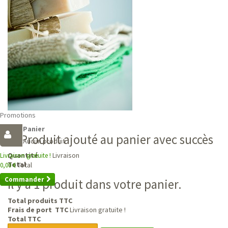
Promotions
Panier
Produit ajouté au panier avec succès
Aucun produit
Livraison
Quantité
Livraison gratuite !
Total
Total
0,00 €
Commander
Il y a 1 produit dans votre panier.
Total produits TTC
Frais de port TTC
Livraison gratuite !
Total TTC