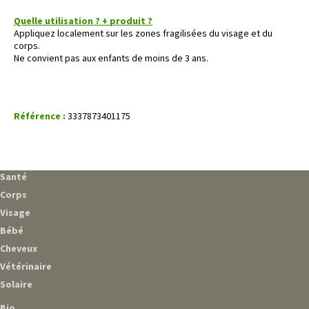
Quelle utilisation ? + produit ?
Appliquez localement sur les zones fragilisées du visage et du
corps.
Ne convient pas aux enfants de moins de 3 ans.
Référence :
3337873401175
Santé
Corps
Visage
Bébé
Cheveux
Vétérinaire
Solaire
Bio