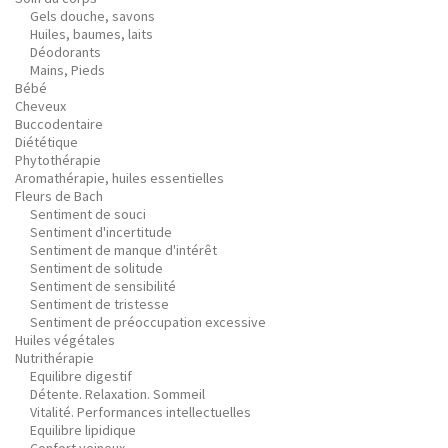
Gels douche, savons
Huiles, baumes, laits
Déodorants
Mains, Pieds
Bébé
Cheveux
Buccodentaire
Diététique
Phytothérapie
Aromathérapie, huiles essentielles
Fleurs de Bach
Sentiment de souci
Sentiment d'incertitude
Sentiment de manque d'intérêt
Sentiment de solitude
Sentiment de sensibilité
Sentiment de tristesse
Sentiment de préoccupation excessive
Huiles végétales
Nutrithérapie
Equilibre digestif
Détente. Relaxation. Sommeil
Vitalité. Performances intellectuelles
Equilibre lipidique