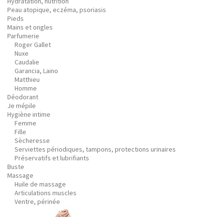
Hydratation, nutrition
Peau atopique, eczéma, psoriasis
Pieds
Mains et ongles
Parfumerie
Roger Gallet
Nuxe
Caudalie
Garancia, Laino
Matthieu
Homme
Déodorant
Je mépile
Hygiène intime
Femme
Fille
Sècheresse
Serviettes périodiques, tampons, protections urinaires
Préservatifs et lubrifiants
Buste
Massage
Huile de massage
Articulations muscles
Ventre, périnée