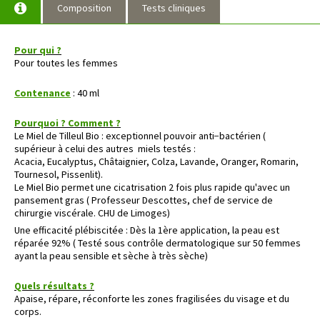
Composition
Tests cliniques
Pour qui ?
Pour toutes les femmes
Contenance
: 40 ml
Pourquoi ? Comment ?
Le Miel de Tilleul Bio : exceptionnel pouvoir anti−bactérien (
supérieur à celui des autres miels testés :
Acacia, Eucalyptus, Châtaignier, Colza, Lavande, Oranger, Romarin,
Tournesol, Pissenlit).
Le Miel Bio permet une cicatrisation 2 fois plus rapide qu'avec un
pansement gras ( Professeur Descottes, chef de service de
chirurgie viscérale. CHU de Limoges)
Une efficacité plébiscitée : Dès la 1ère application, la peau est
réparée 92% ( Testé sous contrôle dermatologique sur 50 femmes
ayant la peau sensible et sèche à très sèche)
Quels résultats ?
Apaise, répare, réconforte les zones fragilisées du visage et du
corps.