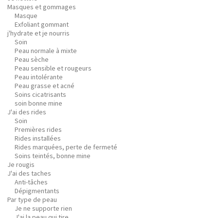
Masques et gommages
Masque
Exfoliant gommant
j'hydrate et je nourris
Soin
Peau normale à mixte
Peau sèche
Peau sensible et rougeurs
Peau intolérante
Peau grasse et acné
Soins cicatrisants
soin bonne mine
J'ai des rides
Soin
Premières rides
Rides installées
Rides marquées, perte de fermeté
Soins teintés, bonne mine
Je rougis
J'ai des taches
Anti-tâches
Dépigmentants
Par type de peau
Je ne supporte rien
J'ai la peau qui tire