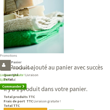
Promotions
Panier
Produit ajouté au panier avec succès
Aucun produit
Livraison
Quantité
Livraison gratuite !
Total
Total
0,00 €
Commander
Il y a 1 produit dans votre panier.
Total produits TTC
Frais de port TTC
Livraison gratuite !
Total TTC