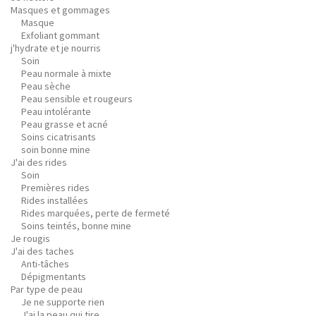
Masques et gommages
Masque
Exfoliant gommant
j'hydrate et je nourris
Soin
Peau normale à mixte
Peau sèche
Peau sensible et rougeurs
Peau intolérante
Peau grasse et acné
Soins cicatrisants
soin bonne mine
J'ai des rides
Soin
Premières rides
Rides installées
Rides marquées, perte de fermeté
Soins teintés, bonne mine
Je rougis
J'ai des taches
Anti-tâches
Dépigmentants
Par type de peau
Je ne supporte rien
J'ai la peau qui tire