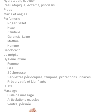
Hydratation, nutrition
Peau atopique, eczéma, psoriasis
Pieds
Mains et ongles
Parfumerie
Roger Gallet
Nuxe
Caudalie
Garancia, Laino
Matthieu
Homme
Déodorant
Je mépile
Hygiène intime
Femme
Fille
Sècheresse
Serviettes périodiques, tampons, protections urinaires
Préservatifs et lubrifiants
Buste
Massage
Huile de massage
Articulations muscles
Ventre, périnée