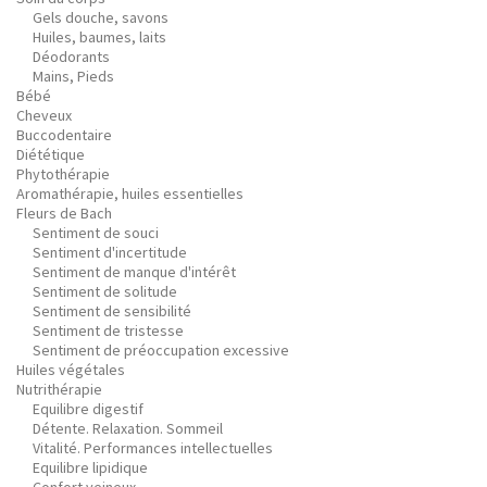
Gels douche, savons
Huiles, baumes, laits
Déodorants
Mains, Pieds
Bébé
Cheveux
Buccodentaire
Diététique
Phytothérapie
Aromathérapie, huiles essentielles
Fleurs de Bach
Sentiment de souci
Sentiment d'incertitude
Sentiment de manque d'intérêt
Sentiment de solitude
Sentiment de sensibilité
Sentiment de tristesse
Sentiment de préoccupation excessive
Huiles végétales
Nutrithérapie
Equilibre digestif
Détente. Relaxation. Sommeil
Vitalité. Performances intellectuelles
Equilibre lipidique