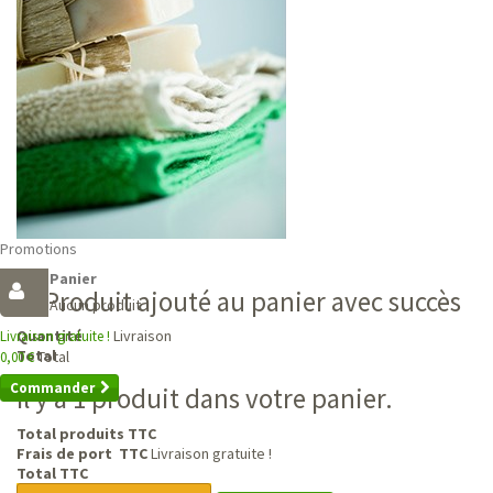
Promotions
Panier
Produit ajouté au panier avec succès
Aucun produit
Livraison
Quantité
Livraison gratuite !
Total
Total
0,00 €
Commander
Il y a 1 produit dans votre panier.
Total produits TTC
Frais de port TTC
Livraison gratuite !
Total TTC