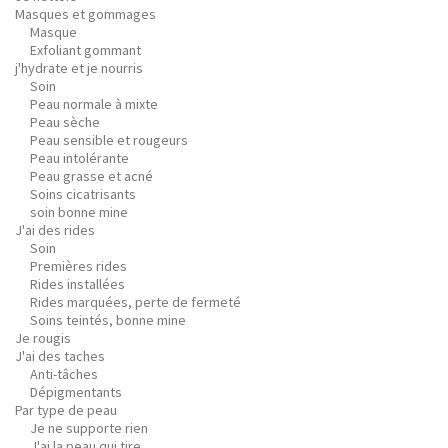
Masques et gommages
Masque
Exfoliant gommant
j'hydrate et je nourris
Soin
Peau normale à mixte
Peau sèche
Peau sensible et rougeurs
Peau intolérante
Peau grasse et acné
Soins cicatrisants
soin bonne mine
J'ai des rides
Soin
Premières rides
Rides installées
Rides marquées, perte de fermeté
Soins teintés, bonne mine
Je rougis
J'ai des taches
Anti-tâches
Dépigmentants
Par type de peau
Je ne supporte rien
J'ai la peau qui tire