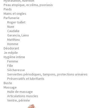
Hydratation, nutrition
Peau atopique, eczéma, psoriasis
Pieds
Mains et ongles
Parfumerie
Roger Gallet
Nuxe
Caudalie
Garancia, Laino
Matthieu
Homme
Déodorant
Je mépile
Hygiène intime
Femme
Fille
Sècheresse
Serviettes périodiques, tampons, protections urinaires
Préservatifs et lubrifiants
Buste
Massage
Huile de massage
Articulations muscles
Ventre, périnée