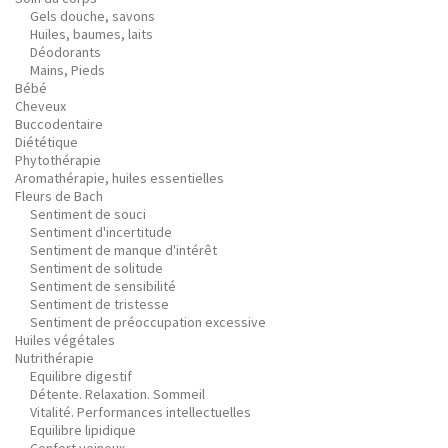
Gels douche, savons
Huiles, baumes, laits
Déodorants
Mains, Pieds
Bébé
Cheveux
Buccodentaire
Diététique
Phytothérapie
Aromathérapie, huiles essentielles
Fleurs de Bach
Sentiment de souci
Sentiment d'incertitude
Sentiment de manque d'intérêt
Sentiment de solitude
Sentiment de sensibilité
Sentiment de tristesse
Sentiment de préoccupation excessive
Huiles végétales
Nutrithérapie
Equilibre digestif
Détente. Relaxation. Sommeil
Vitalité. Performances intellectuelles
Equilibre lipidique