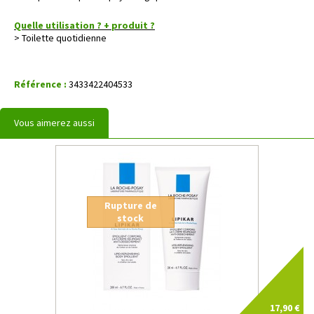
Quelle utilisation ? + produit ?
> Toilette quotidienne
Référence :
3433422404533
Vous aimerez aussi
Rupture de
stock
17,90 €