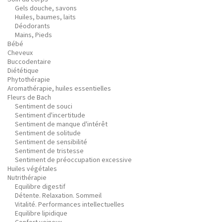
Gels douche, savons
Huiles, baumes, laits
Déodorants
Mains, Pieds
Bébé
Cheveux
Buccodentaire
Diététique
Phytothérapie
Aromathérapie, huiles essentielles
Fleurs de Bach
Sentiment de souci
Sentiment d'incertitude
Sentiment de manque d'intérêt
Sentiment de solitude
Sentiment de sensibilité
Sentiment de tristesse
Sentiment de préoccupation excessive
Huiles végétales
Nutrithérapie
Equilibre digestif
Détente. Relaxation. Sommeil
Vitalité. Performances intellectuelles
Equilibre lipidique