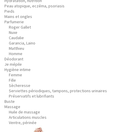
Hydratation, nutrition
Peau atopique, eczéma, psoriasis
Pieds
Mains et ongles
Parfumerie
Roger Gallet
Nuxe
Caudalie
Garancia, Laino
Matthieu
Homme
Déodorant
Je mépile
Hygiène intime
Femme
Fille
Sècheresse
Serviettes périodiques, tampons, protections urinaires
Préservatifs et lubrifiants
Buste
Massage
Huile de massage
Articulations muscles
Ventre, périnée