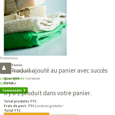
Promotions
Panier
Produit ajouté au panier avec succès
Aucun produit
Livraison
Quantité
Livraison gratuite !
Total
Total
0,00 €
Commander
Il y a 1 produit dans votre panier.
Total produits TTC
Frais de port TTC
Livraison gratuite !
Total TTC