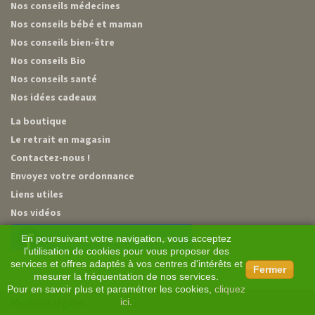
Nos conseils médecines
Nos conseils bébé et maman
Nos conseils bien-être
Nos conseils Bio
Nos conseils santé
Nos idées cadeaux
La boutique
Le retrait en magasin
Contactez-nous !
Envoyez votre ordonnance
Liens utiles
Nos vidéos
En poursuivant votre navigation, vous acceptez
Devenez Fan sur facebook
l'utilisation de cookies pour vous proposer des
services et offres adaptés à vos centres d'intérêts et
Fermer
mesurer la fréquentation de nos services.
Pour en savoir plus et paramétrer les cookies,
cliquez
ici
.
Mentions légales