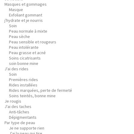
Masques et gommages
Masque
Exfoliant gommant
j'hydrate et je nourris
Soin
Peau normale à mixte
Peau sèche
Peau sensible et rougeurs
Peau intolérante
Peau grasse et acné
Soins cicatrisants
soin bonne mine
J'ai des rides
Soin
Premières rides
Rides installées
Rides marquées, perte de fermeté
Soins teintés, bonne mine
Je rougis
J'ai des taches
Anti-tâches
Dépigmentants
Par type de peau
Je ne supporte rien
J'ai la peau qui tire