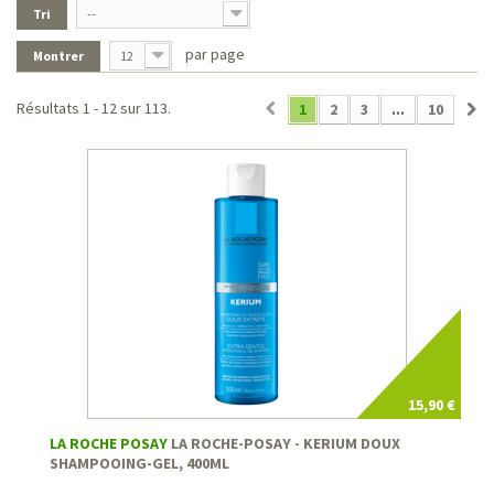
Tri
--
par page
Montrer
12
Résultats 1 - 12 sur 113.
1
2
3
...
10
15,90 €
LA ROCHE POSAY
LA ROCHE-POSAY - KERIUM DOUX
SHAMPOOING-GEL, 400ML