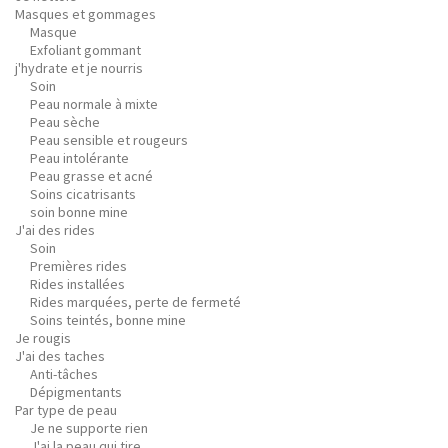
Masques et gommages
Masque
Exfoliant gommant
j'hydrate et je nourris
Soin
Peau normale à mixte
Peau sèche
Peau sensible et rougeurs
Peau intolérante
Peau grasse et acné
Soins cicatrisants
soin bonne mine
J'ai des rides
Soin
Premières rides
Rides installées
Rides marquées, perte de fermeté
Soins teintés, bonne mine
Je rougis
J'ai des taches
Anti-tâches
Dépigmentants
Par type de peau
Je ne supporte rien
J'ai la peau qui tire