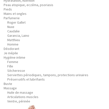
Hydratation, nutrition
Peau atopique, eczéma, psoriasis
Pieds
Mains et ongles
Parfumerie
Roger Gallet
Nuxe
Caudalie
Garancia, Laino
Matthieu
Homme
Déodorant
Je mépile
Hygiène intime
Femme
Fille
Sècheresse
Serviettes périodiques, tampons, protections urinaires
Préservatifs et lubrifiants
Buste
Massage
Huile de massage
Articulations muscles
Ventre, périnée