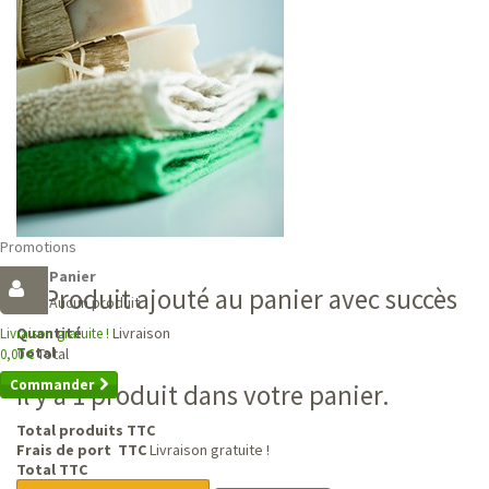
Promotions
Panier
Produit ajouté au panier avec succès
Aucun produit
Livraison
Quantité
Livraison gratuite !
Total
Total
0,00 €
Commander
Il y a 1 produit dans votre panier.
Total produits TTC
Frais de port TTC
Livraison gratuite !
Total TTC