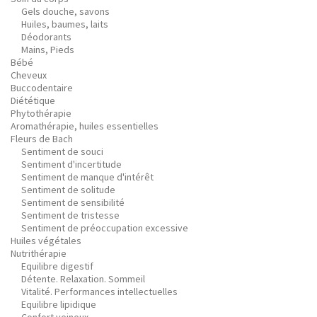
Gels douche, savons
Huiles, baumes, laits
Déodorants
Mains, Pieds
Bébé
Cheveux
Buccodentaire
Diététique
Phytothérapie
Aromathérapie, huiles essentielles
Fleurs de Bach
Sentiment de souci
Sentiment d'incertitude
Sentiment de manque d'intérêt
Sentiment de solitude
Sentiment de sensibilité
Sentiment de tristesse
Sentiment de préoccupation excessive
Huiles végétales
Nutrithérapie
Equilibre digestif
Détente. Relaxation. Sommeil
Vitalité. Performances intellectuelles
Equilibre lipidique