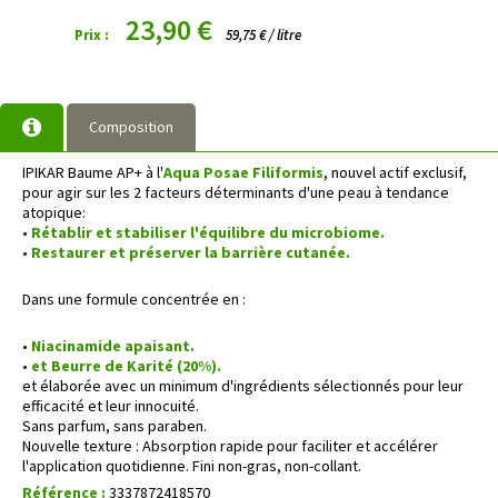
23,90 €
Prix :
59,75 € / litre
Composition
IPIKAR Baume AP+ à l'
Aqua Posae Filiformis
, nouvel actif exclusif,
pour agir sur les 2 facteurs déterminants d'une peau à tendance
atopique:
•
Rétablir et stabiliser l'équilibre du microbiome.
•
Restaurer et préserver la barrière cutanée.
Dans une formule concentrée en :
•
Niacinamide apaisant.
•
et Beurre de Karité (20%).
et élaborée avec un minimum d'ingrédients sélectionnés pour leur
efficacité et leur innocuité.
Sans parfum, sans paraben.
Nouvelle texture : Absorption rapide pour faciliter et accélérer
l'application quotidienne. Fini non-gras, non-collant.
Référence :
3337872418570