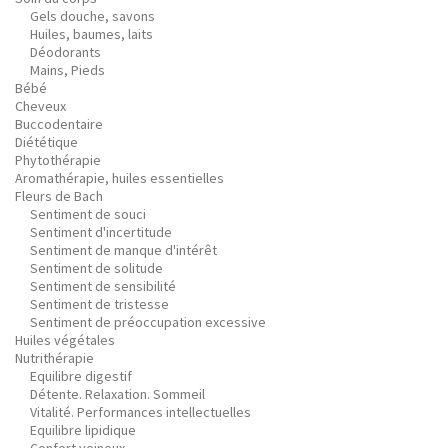
Gels douche, savons
Huiles, baumes, laits
Déodorants
Mains, Pieds
Bébé
Cheveux
Buccodentaire
Diététique
Phytothérapie
Aromathérapie, huiles essentielles
Fleurs de Bach
Sentiment de souci
Sentiment d'incertitude
Sentiment de manque d'intérêt
Sentiment de solitude
Sentiment de sensibilité
Sentiment de tristesse
Sentiment de préoccupation excessive
Huiles végétales
Nutrithérapie
Equilibre digestif
Détente. Relaxation. Sommeil
Vitalité. Performances intellectuelles
Equilibre lipidique