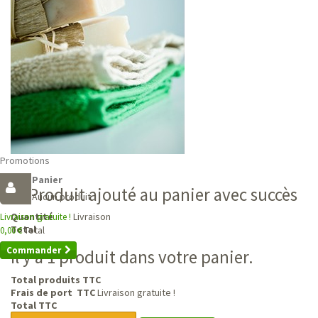
Promotions
Panier
Produit ajouté au panier avec succès
Aucun produit
Livraison
Quantité
Livraison gratuite !
Total
Total
0,00 €
Commander
Il y a 1 produit dans votre panier.
Total produits TTC
Frais de port TTC
Livraison gratuite !
Total TTC