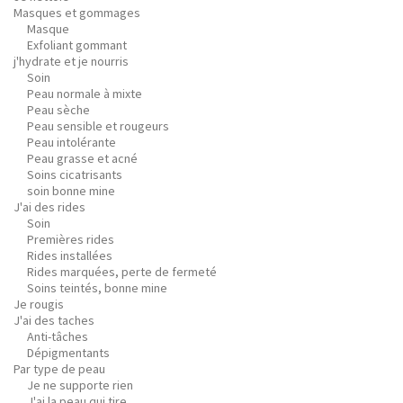
Masques et gommages
Masque
Exfoliant gommant
j'hydrate et je nourris
Soin
Peau normale à mixte
Peau sèche
Peau sensible et rougeurs
Peau intolérante
Peau grasse et acné
Soins cicatrisants
soin bonne mine
J'ai des rides
Soin
Premières rides
Rides installées
Rides marquées, perte de fermeté
Soins teintés, bonne mine
Je rougis
J'ai des taches
Anti-tâches
Dépigmentants
Par type de peau
Je ne supporte rien
J'ai la peau qui tire