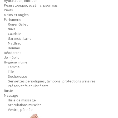
Hydratation, nutrition
Peau atopique, eczéma, psoriasis
Pieds
Mains et ongles
Parfumerie
Roger Gallet
Nuxe
Caudalie
Garancia, Laino
Matthieu
Homme
Déodorant
Je mépile
Hygiène intime
Femme
Fille
Sècheresse
Serviettes périodiques, tampons, protections urinaires
Préservatifs et lubrifiants
Buste
Massage
Huile de massage
Articulations muscles
Ventre, périnée