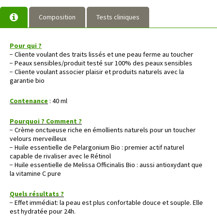
Composition
Tests cliniques
Pour qui ?
− Cliente voulant des traits lissés et une peau ferme au toucher
− Peaux sensibles/produit testé sur 100% des peaux sensibles
− Cliente voulant associer plaisir et produits naturels avec la
garantie bio
Contenance
: 40 ml
Pourquoi ? Comment ?
− Crème onctueuse riche en émollients naturels pour un toucher
velours merveilleux
− Huile essentielle de Pelargonium Bio : premier actif naturel
capable de rivaliser avec le Rétinol
− Huile essentielle de Melissa Officinalis Bio : aussi antioxydant que
la vitamine C pure
Quels résultats ?
− Effet immédiat: la peau est plus confortable douce et souple. Elle
est hydratée pour 24h.