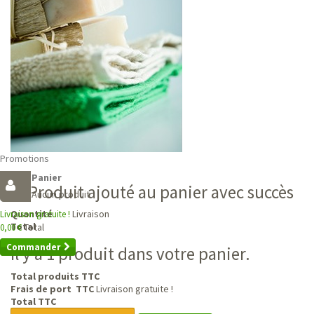
Promotions
Panier
Produit ajouté au panier avec succès
Aucun produit
Livraison
Quantité
Livraison gratuite !
Total
Total
0,00 €
Commander
Il y a 1 produit dans votre panier.
Total produits TTC
Frais de port TTC
Livraison gratuite !
Total TTC