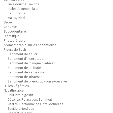
Gels douche, savons
Huiles, baumes, laits
Déodorants
Mains, Pieds
Bébé
Cheveux
Buccodentaire
Diététique
Phytothérapie
Aromathérapie, huiles essentielles
Fleurs de Bach
Sentiment de souci
Sentiment d'incertitude
Sentiment de manque d'intérêt
Sentiment de solitude
Sentiment de sensibilité
Sentiment de tristesse
Sentiment de préoccupation excessive
Huiles végétales
Nutrithérapie
Equilibre digestif
Détente. Relaxation. Sommeil
Vitalité. Performances intellectuelles
Equilibre lipidique