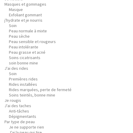
Masques et gommages
Masque
Exfoliant gommant
j'hydrate et je nourris
Soin
Peau normale à mixte
Peau sèche
Peau sensible et rougeurs
Peau intolérante
Peau grasse et acné
Soins cicatrisants
soin bonne mine
J'ai des rides
Soin
Premières rides
Rides installées
Rides marquées, perte de fermeté
Soins teintés, bonne mine
Je rougis
J'ai des taches
Anti-tâches
Dépigmentants
Par type de peau
Je ne supporte rien
J'ai la peau qui tire