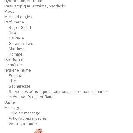
Hydratation, nutrition
Peau atopique, eczéma, psoriasis
Pieds
Mains et ongles
Parfumerie
Roger Gallet
Nuxe
Caudalie
Garancia, Laino
Matthieu
Homme
Déodorant
Je mépile
Hygiène intime
Femme
Fille
Sècheresse
Serviettes périodiques, tampons, protections urinaires
Préservatifs et lubrifiants
Buste
Massage
Huile de massage
Articulations muscles
Ventre, périnée