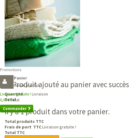
Promotions
Panier
Produit ajouté au panier avec succès
Aucun produit
Livraison
Quantité
Livraison gratuite !
Total
Total
0,00 €
Commander
Il y a 1 produit dans votre panier.
Total produits TTC
Frais de port TTC
Livraison gratuite !
Total TTC