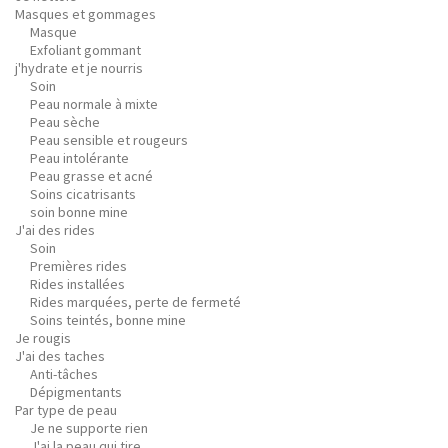
Masques et gommages
Masque
Exfoliant gommant
j'hydrate et je nourris
Soin
Peau normale à mixte
Peau sèche
Peau sensible et rougeurs
Peau intolérante
Peau grasse et acné
Soins cicatrisants
soin bonne mine
J'ai des rides
Soin
Premières rides
Rides installées
Rides marquées, perte de fermeté
Soins teintés, bonne mine
Je rougis
J'ai des taches
Anti-tâches
Dépigmentants
Par type de peau
Je ne supporte rien
J'ai la peau qui tire