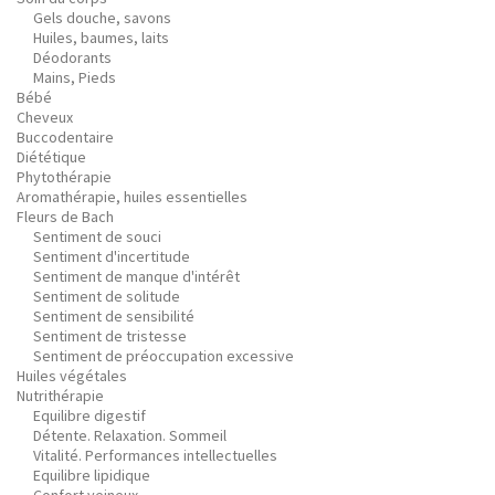
Gels douche, savons
Huiles, baumes, laits
Déodorants
Mains, Pieds
Bébé
Cheveux
Buccodentaire
Diététique
Phytothérapie
Aromathérapie, huiles essentielles
Fleurs de Bach
Sentiment de souci
Sentiment d'incertitude
Sentiment de manque d'intérêt
Sentiment de solitude
Sentiment de sensibilité
Sentiment de tristesse
Sentiment de préoccupation excessive
Huiles végétales
Nutrithérapie
Equilibre digestif
Détente. Relaxation. Sommeil
Vitalité. Performances intellectuelles
Equilibre lipidique