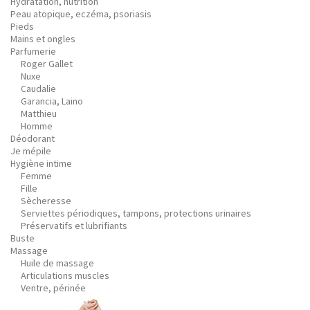
Hydratation, nutrition
Peau atopique, eczéma, psoriasis
Pieds
Mains et ongles
Parfumerie
Roger Gallet
Nuxe
Caudalie
Garancia, Laino
Matthieu
Homme
Déodorant
Je mépile
Hygiène intime
Femme
Fille
Sècheresse
Serviettes périodiques, tampons, protections urinaires
Préservatifs et lubrifiants
Buste
Massage
Huile de massage
Articulations muscles
Ventre, périnée