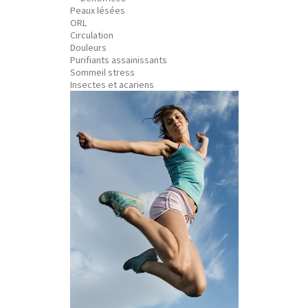
Peaux lésées
ORL
Circulation
Douleurs
Purifiants assainissants
Sommeil stress
Insectes et acariens