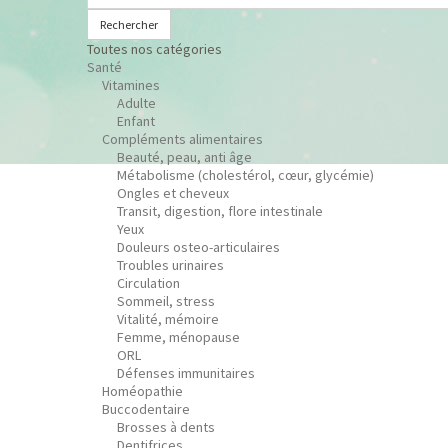
Rechercher
Toutes nos catégories
Santé
Vitamines
Adulte
Enfant
Compléments alimentaires
Beauté, peau, anti âge
Métabolisme (cholestérol, cœur, glycémie)
Ongles et cheveux
Transit, digestion, flore intestinale
Yeux
Douleurs osteo-articulaires
Troubles urinaires
Circulation
Sommeil, stress
Vitalité, mémoire
Femme, ménopause
ORL
Défenses immunitaires
Homéopathie
Buccodentaire
Brosses à dents
Dentifrices