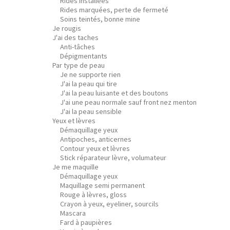
Rides installées
Rides marquées, perte de fermeté
Soins teintés, bonne mine
Je rougis
J'ai des taches
Anti-tâches
Dépigmentants
Par type de peau
Je ne supporte rien
J'ai la peau qui tire
J'ai la peau luisante et des boutons
J'ai une peau normale sauf front nez menton
J'ai la peau sensible
Yeux et lèvres
Démaquillage yeux
Antipoches, anticernes
Contour yeux et lèvres
Stick réparateur lèvre, volumateur
Je me maquille
Démaquillage yeux
Maquillage semi permanent
Rouge à lèvres, gloss
Crayon à yeux, eyeliner, sourcils
Mascara
Fard à paupières