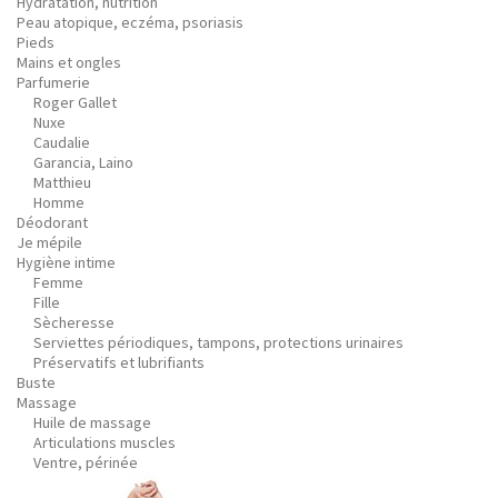
Hydratation, nutrition
Peau atopique, eczéma, psoriasis
Pieds
Mains et ongles
Parfumerie
Roger Gallet
Nuxe
Caudalie
Garancia, Laino
Matthieu
Homme
Déodorant
Je mépile
Hygiène intime
Femme
Fille
Sècheresse
Serviettes périodiques, tampons, protections urinaires
Préservatifs et lubrifiants
Buste
Massage
Huile de massage
Articulations muscles
Ventre, périnée