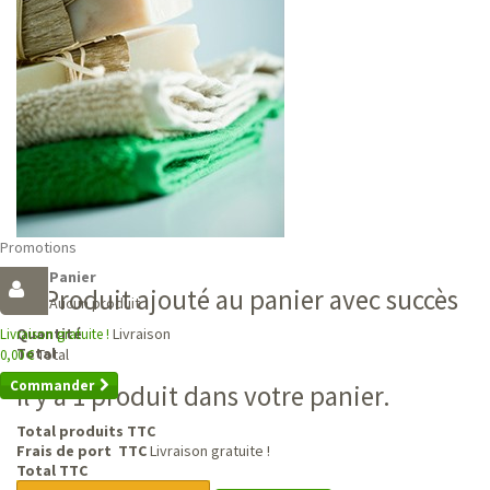
Promotions
Panier
Produit ajouté au panier avec succès
Aucun produit
Livraison
Quantité
Livraison gratuite !
Total
Total
0,00 €
Commander
Il y a 1 produit dans votre panier.
Total produits TTC
Frais de port TTC
Livraison gratuite !
Total TTC