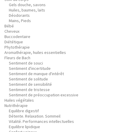
Gels douche, savons
Huiles, baumes, laits
Déodorants
Mains, Pieds
Bébé
Cheveux
Buccodentaire
Diététique
Phytothérapie
Aromathérapie, huiles essentielles
Fleurs de Bach
Sentiment de souci
Sentiment d'incertitude
Sentiment de manque d'intérêt
Sentiment de solitude
Sentiment de sensibilité
Sentiment de tristesse
Sentiment de préoccupation excessive
Huiles végétales
Nutrithérapie
Equilibre digestif
Détente. Relaxation. Sommeil
Vitalité. Performances intellectuelles
Equilibre lipidique