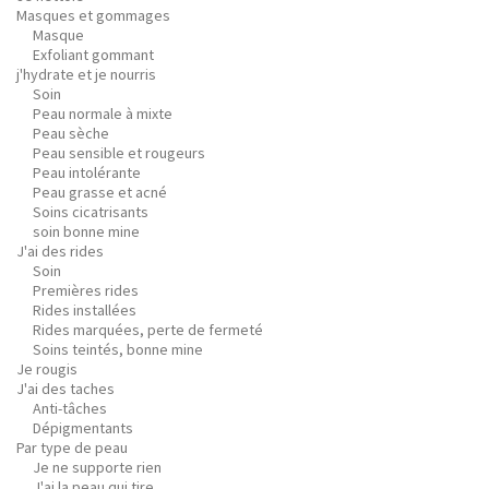
Masques et gommages
Masque
Exfoliant gommant
j'hydrate et je nourris
Soin
Peau normale à mixte
Peau sèche
Peau sensible et rougeurs
Peau intolérante
Peau grasse et acné
Soins cicatrisants
soin bonne mine
J'ai des rides
Soin
Premières rides
Rides installées
Rides marquées, perte de fermeté
Soins teintés, bonne mine
Je rougis
J'ai des taches
Anti-tâches
Dépigmentants
Par type de peau
Je ne supporte rien
J'ai la peau qui tire