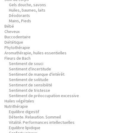
Gels douche, savons
Huiles, baumes, laits
Déodorants
Mains, Pieds
Bébé
Cheveux
Buccodentaire
Diététique
Phytothérapie
Aromathérapie, huiles essentielles
Fleurs de Bach
Sentiment de souci
Sentiment d'incertitude
Sentiment de manque d'intérêt
Sentiment de solitude
Sentiment de sensibilité
Sentiment de tristesse
Sentiment de préoccupation excessive
Huiles végétales
Nutrithérapie
Equilibre digestif
Détente. Relaxation. Sommeil
Vitalité. Performances intellectuelles
Equilibre lipidique