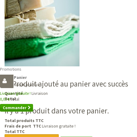
Promotions
Panier
Produit ajouté au panier avec succès
Aucun produit
Livraison
Quantité
Livraison gratuite !
Total
Total
0,00 €
Commander
Il y a 1 produit dans votre panier.
Total produits TTC
Frais de port TTC
Livraison gratuite !
Total TTC