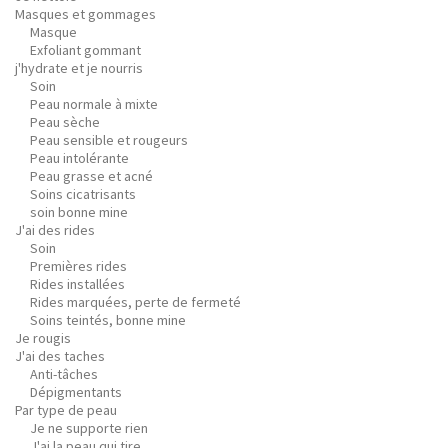
Masques et gommages
Masque
Exfoliant gommant
j'hydrate et je nourris
Soin
Peau normale à mixte
Peau sèche
Peau sensible et rougeurs
Peau intolérante
Peau grasse et acné
Soins cicatrisants
soin bonne mine
J'ai des rides
Soin
Premières rides
Rides installées
Rides marquées, perte de fermeté
Soins teintés, bonne mine
Je rougis
J'ai des taches
Anti-tâches
Dépigmentants
Par type de peau
Je ne supporte rien
J'ai la peau qui tire