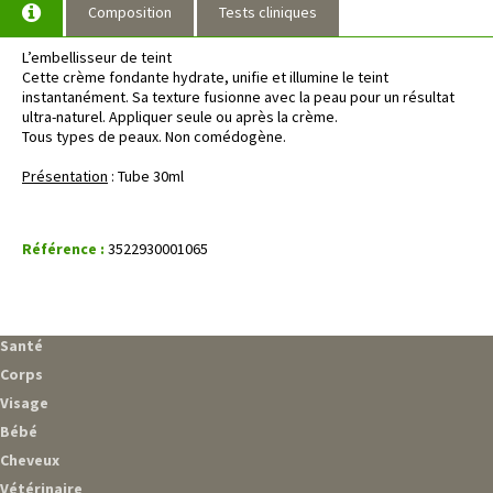
Composition
Tests cliniques
L’embellisseur de teint
Cette crème fondante hydrate, unifie et illumine le teint
instantanément. Sa texture fusionne avec la peau pour un résultat
ultra-naturel. Appliquer seule ou après la crème.
Tous types de peaux. Non comédogène.
Présentation
: Tube 30ml
Référence :
3522930001065
Santé
Corps
Visage
Bébé
Cheveux
Vétérinaire