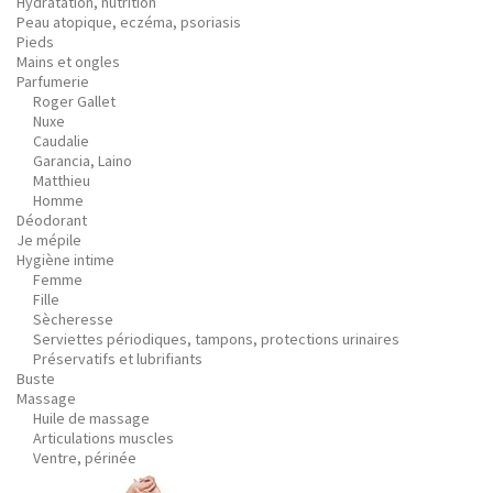
Hydratation, nutrition
Peau atopique, eczéma, psoriasis
Pieds
Mains et ongles
Parfumerie
Roger Gallet
Nuxe
Caudalie
Garancia, Laino
Matthieu
Homme
Déodorant
Je mépile
Hygiène intime
Femme
Fille
Sècheresse
Serviettes périodiques, tampons, protections urinaires
Préservatifs et lubrifiants
Buste
Massage
Huile de massage
Articulations muscles
Ventre, périnée