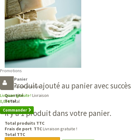
Promotions
Panier
Produit ajouté au panier avec succès
Aucun produit
Livraison
Quantité
Livraison gratuite !
Total
Total
0,00 €
Commander
Il y a 1 produit dans votre panier.
Total produits TTC
Frais de port TTC
Livraison gratuite !
Total TTC