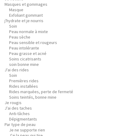
Masques et gommages
Masque
Exfoliant gommant
j'hydrate et je nourris
Soin
Peau normale à mixte
Peau sèche
Peau sensible et rougeurs
Peau intolérante
Peau grasse et acné
Soins cicatrisants
soin bonne mine
J'ai des rides
Soin
Premières rides
Rides installées
Rides marquées, perte de fermeté
Soins teintés, bonne mine
Je rougis
J'ai des taches
Anti-tâches
Dépigmentants
Par type de peau
Je ne supporte rien
J'ai la peau qui tire