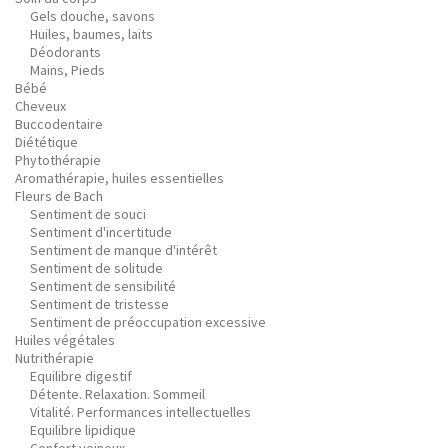
Gels douche, savons
Huiles, baumes, laits
Déodorants
Mains, Pieds
Bébé
Cheveux
Buccodentaire
Diététique
Phytothérapie
Aromathérapie, huiles essentielles
Fleurs de Bach
Sentiment de souci
Sentiment d'incertitude
Sentiment de manque d'intérêt
Sentiment de solitude
Sentiment de sensibilité
Sentiment de tristesse
Sentiment de préoccupation excessive
Huiles végétales
Nutrithérapie
Equilibre digestif
Détente. Relaxation. Sommeil
Vitalité. Performances intellectuelles
Equilibre lipidique