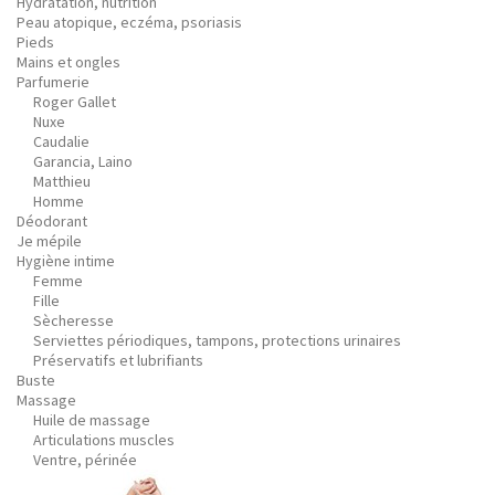
Hydratation, nutrition
Peau atopique, eczéma, psoriasis
Pieds
Mains et ongles
Parfumerie
Roger Gallet
Nuxe
Caudalie
Garancia, Laino
Matthieu
Homme
Déodorant
Je mépile
Hygiène intime
Femme
Fille
Sècheresse
Serviettes périodiques, tampons, protections urinaires
Préservatifs et lubrifiants
Buste
Massage
Huile de massage
Articulations muscles
Ventre, périnée