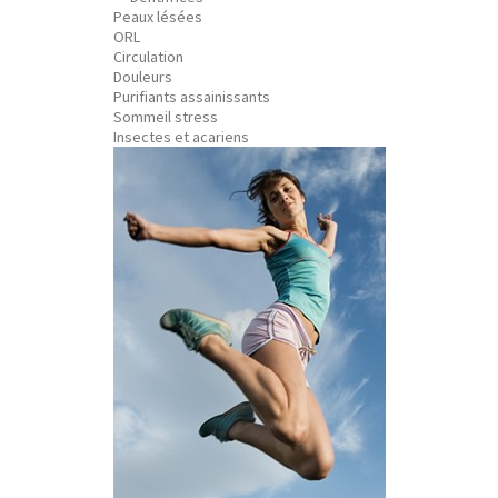
Peaux lésées
ORL
Circulation
Douleurs
Purifiants assainissants
Sommeil stress
Insectes et acariens