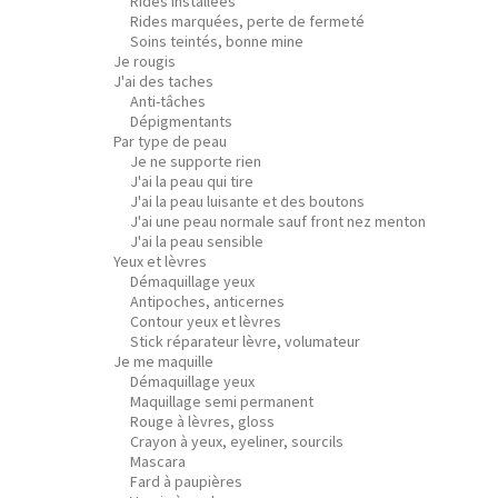
Rides installées
Rides marquées, perte de fermeté
Soins teintés, bonne mine
Je rougis
J'ai des taches
Anti-tâches
Dépigmentants
Par type de peau
Je ne supporte rien
J'ai la peau qui tire
J'ai la peau luisante et des boutons
J'ai une peau normale sauf front nez menton
J'ai la peau sensible
Yeux et lèvres
Démaquillage yeux
Antipoches, anticernes
Contour yeux et lèvres
Stick réparateur lèvre, volumateur
Je me maquille
Démaquillage yeux
Maquillage semi permanent
Rouge à lèvres, gloss
Crayon à yeux, eyeliner, sourcils
Mascara
Fard à paupières