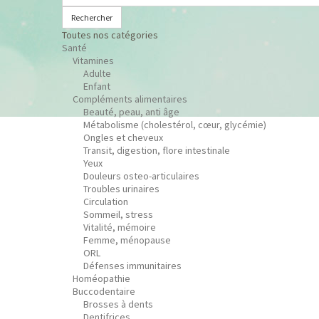
Rechercher
Toutes nos catégories
Santé
Vitamines
Adulte
Enfant
Compléments alimentaires
Beauté, peau, anti âge
Métabolisme (cholestérol, cœur, glycémie)
Ongles et cheveux
Transit, digestion, flore intestinale
Yeux
Douleurs osteo-articulaires
Troubles urinaires
Circulation
Sommeil, stress
Vitalité, mémoire
Femme, ménopause
ORL
Défenses immunitaires
Homéopathie
Buccodentaire
Brosses à dents
Dentifrices