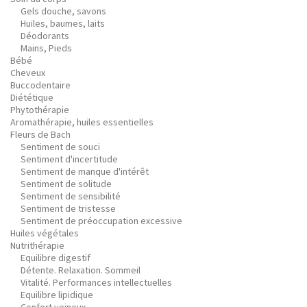
Gels douche, savons
Huiles, baumes, laits
Déodorants
Mains, Pieds
Bébé
Cheveux
Buccodentaire
Diététique
Phytothérapie
Aromathérapie, huiles essentielles
Fleurs de Bach
Sentiment de souci
Sentiment d'incertitude
Sentiment de manque d'intérêt
Sentiment de solitude
Sentiment de sensibilité
Sentiment de tristesse
Sentiment de préoccupation excessive
Huiles végétales
Nutrithérapie
Equilibre digestif
Détente. Relaxation. Sommeil
Vitalité. Performances intellectuelles
Equilibre lipidique