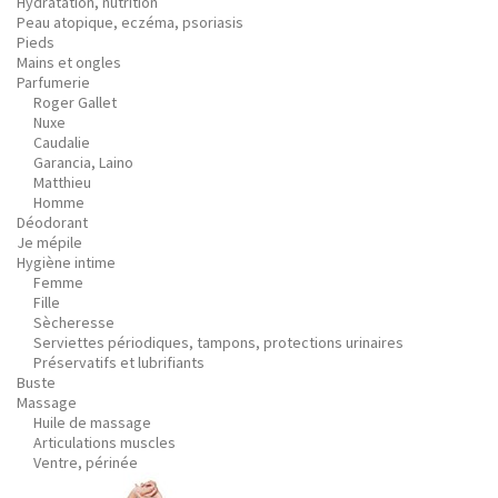
Hydratation, nutrition
Peau atopique, eczéma, psoriasis
Pieds
Mains et ongles
Parfumerie
Roger Gallet
Nuxe
Caudalie
Garancia, Laino
Matthieu
Homme
Déodorant
Je mépile
Hygiène intime
Femme
Fille
Sècheresse
Serviettes périodiques, tampons, protections urinaires
Préservatifs et lubrifiants
Buste
Massage
Huile de massage
Articulations muscles
Ventre, périnée