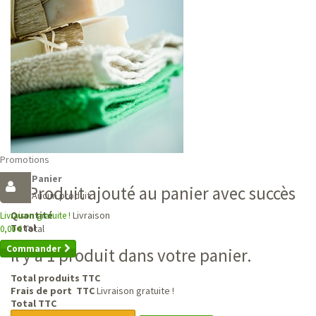
Promotions
Panier
Produit ajouté au panier avec succès
Aucun produit
Livraison
Quantité
Livraison gratuite !
Total
Total
0,00 €
Commander
Il y a 1 produit dans votre panier.
Total produits TTC
Frais de port TTC
Livraison gratuite !
Total TTC