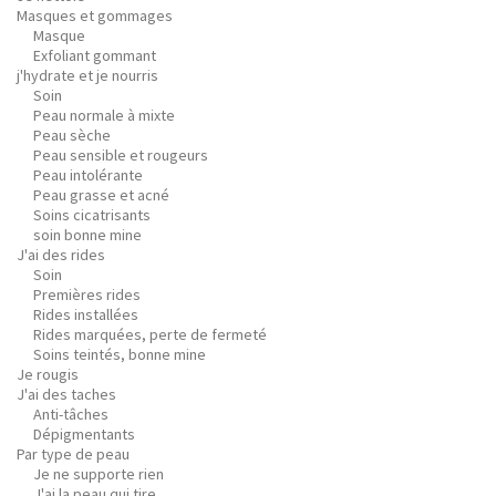
Masques et gommages
Masque
Exfoliant gommant
j'hydrate et je nourris
Soin
Peau normale à mixte
Peau sèche
Peau sensible et rougeurs
Peau intolérante
Peau grasse et acné
Soins cicatrisants
soin bonne mine
J'ai des rides
Soin
Premières rides
Rides installées
Rides marquées, perte de fermeté
Soins teintés, bonne mine
Je rougis
J'ai des taches
Anti-tâches
Dépigmentants
Par type de peau
Je ne supporte rien
J'ai la peau qui tire