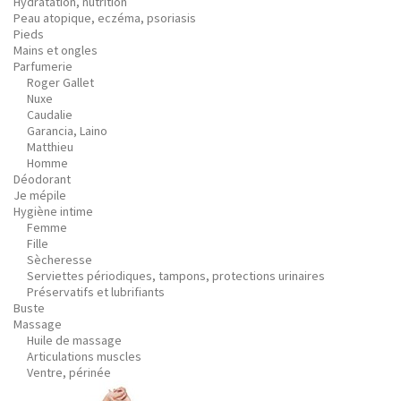
Hydratation, nutrition
Peau atopique, eczéma, psoriasis
Pieds
Mains et ongles
Parfumerie
Roger Gallet
Nuxe
Caudalie
Garancia, Laino
Matthieu
Homme
Déodorant
Je mépile
Hygiène intime
Femme
Fille
Sècheresse
Serviettes périodiques, tampons, protections urinaires
Préservatifs et lubrifiants
Buste
Massage
Huile de massage
Articulations muscles
Ventre, périnée