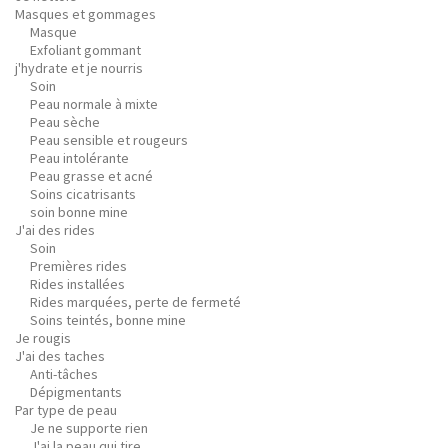
Masques et gommages
Masque
Exfoliant gommant
j'hydrate et je nourris
Soin
Peau normale à mixte
Peau sèche
Peau sensible et rougeurs
Peau intolérante
Peau grasse et acné
Soins cicatrisants
soin bonne mine
J'ai des rides
Soin
Premières rides
Rides installées
Rides marquées, perte de fermeté
Soins teintés, bonne mine
Je rougis
J'ai des taches
Anti-tâches
Dépigmentants
Par type de peau
Je ne supporte rien
J'ai la peau qui tire