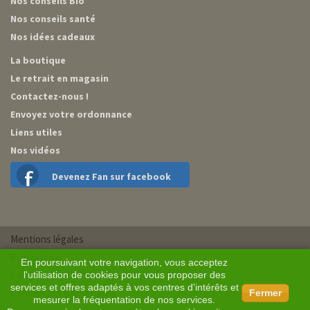
Nos conseils Bio
Nos conseils santé
Nos idées cadeaux
La boutique
Le retrait en magasin
Contactez-nous !
Envoyez votre ordonnance
Liens utiles
Nos vidéos
Devenez Fan sur facebook
Mentions légales
Plan du site
En poursuivant votre navigation, vous acceptez
Conditions générales de vente
l'utilisation de cookies pour vous proposer des
services et offres adaptés à vos centres d'intérêts et
Conception BM Services
Fermer
mesurer la fréquentation de nos services.