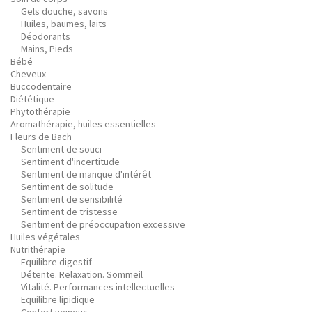
Gels douche, savons
Huiles, baumes, laits
Déodorants
Mains, Pieds
Bébé
Cheveux
Buccodentaire
Diététique
Phytothérapie
Aromathérapie, huiles essentielles
Fleurs de Bach
Sentiment de souci
Sentiment d'incertitude
Sentiment de manque d'intérêt
Sentiment de solitude
Sentiment de sensibilité
Sentiment de tristesse
Sentiment de préoccupation excessive
Huiles végétales
Nutrithérapie
Equilibre digestif
Détente. Relaxation. Sommeil
Vitalité. Performances intellectuelles
Equilibre lipidique