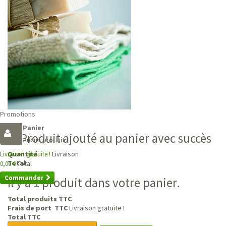
Promotions
Panier
Produit ajouté au panier avec succès
Aucun produit
Livraison
Quantité
Livraison gratuite !
Total
Total
0,00 €
Commander
Il y a 1 produit dans votre panier.
Total produits TTC
Frais de port TTC
Livraison gratuite !
Total TTC