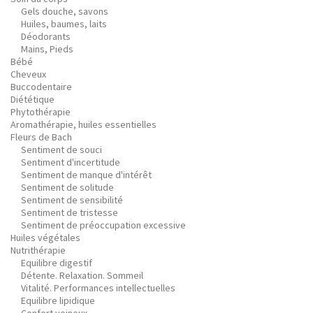
Gels douche, savons
Huiles, baumes, laits
Déodorants
Mains, Pieds
Bébé
Cheveux
Buccodentaire
Diététique
Phytothérapie
Aromathérapie, huiles essentielles
Fleurs de Bach
Sentiment de souci
Sentiment d'incertitude
Sentiment de manque d'intérêt
Sentiment de solitude
Sentiment de sensibilité
Sentiment de tristesse
Sentiment de préoccupation excessive
Huiles végétales
Nutrithérapie
Equilibre digestif
Détente. Relaxation. Sommeil
Vitalité. Performances intellectuelles
Equilibre lipidique