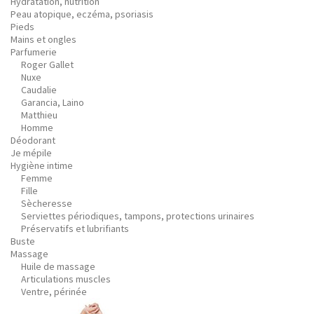
Hydratation, nutrition
Peau atopique, eczéma, psoriasis
Pieds
Mains et ongles
Parfumerie
Roger Gallet
Nuxe
Caudalie
Garancia, Laino
Matthieu
Homme
Déodorant
Je mépile
Hygiène intime
Femme
Fille
Sècheresse
Serviettes périodiques, tampons, protections urinaires
Préservatifs et lubrifiants
Buste
Massage
Huile de massage
Articulations muscles
Ventre, périnée