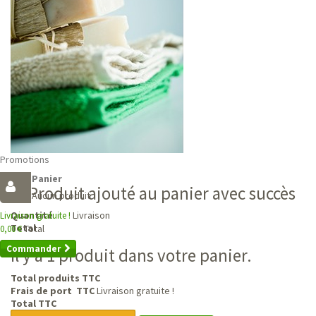
Promotions
Panier
Produit ajouté au panier avec succès
Aucun produit
Livraison
Quantité
Livraison gratuite !
Total
Total
0,00 €
Commander
Il y a 1 produit dans votre panier.
Total produits TTC
Frais de port TTC
Livraison gratuite !
Total TTC