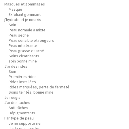
Masques et gommages
Masque
Exfoliant gommant
j'hydrate et je nourris
Soin
Peau normale à mixte
Peau sèche
Peau sensible et rougeurs
Peau intolérante
Peau grasse et acné
Soins cicatrisants
soin bonne mine
J'ai des rides
Soin
Premières rides
Rides installées
Rides marquées, perte de fermeté
Soins teintés, bonne mine
Je rougis
J'ai des taches
Anti-tâches
Dépigmentants
Par type de peau
Je ne supporte rien
J'ai la peau qui tire