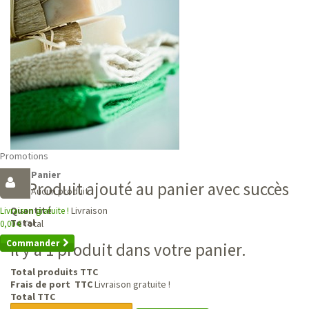
Promotions
Panier
Produit ajouté au panier avec succès
Aucun produit
Livraison
Quantité
Livraison gratuite !
Total
Total
0,00 €
Commander
Il y a 1 produit dans votre panier.
Total produits TTC
Frais de port TTC
Livraison gratuite !
Total TTC