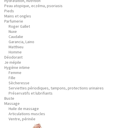
Hydratation, nutrition
Peau atopique, eczéma, psoriasis
Pieds
Mains et ongles
Parfumerie
Roger Gallet
Nuxe
Caudalie
Garancia, Laino
Matthieu
Homme
Déodorant
Je mépile
Hygiène intime
Femme
Fille
Sècheresse
Serviettes périodiques, tampons, protections urinaires
Préservatifs et lubrifiants
Buste
Massage
Huile de massage
Articulations muscles
Ventre, périnée