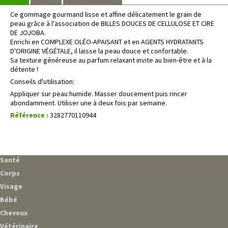
Ce gommage gourmand lisse et affine délicatement le grain de
peau grâce à l'association de BILLES DOUCES DE CELLULOSE ET CIRE
DE JOJOBA.
Enrichi en COMPLEXE OLÉO-APAISANT et en AGENTS HYDRATANTS
D'ORIGINE VÉGÉTALE, il laisse la peau douce et confortable.
Sa texture généreuse au parfum relaxant invite au bien-être et à la
détente !
Conseils d'utilisation:
Appliquer sur peau humide. Masser doucement puis rincer
abondamment. Utiliser une à deux fois par semaine.
Référence :
3282770110944
Santé
Corps
Visage
Bébé
Cheveux
Vétérinaire