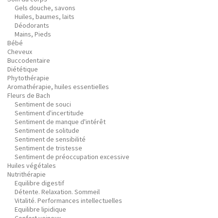
Gels douche, savons
Huiles, baumes, laits
Déodorants
Mains, Pieds
Bébé
Cheveux
Buccodentaire
Diététique
Phytothérapie
Aromathérapie, huiles essentielles
Fleurs de Bach
Sentiment de souci
Sentiment d'incertitude
Sentiment de manque d'intérêt
Sentiment de solitude
Sentiment de sensibilité
Sentiment de tristesse
Sentiment de préoccupation excessive
Huiles végétales
Nutrithérapie
Equilibre digestif
Détente. Relaxation. Sommeil
Vitalité. Performances intellectuelles
Equilibre lipidique