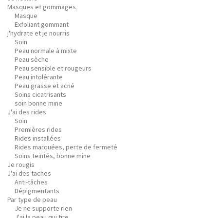
Masques et gommages
Masque
Exfoliant gommant
j'hydrate et je nourris
Soin
Peau normale à mixte
Peau sèche
Peau sensible et rougeurs
Peau intolérante
Peau grasse et acné
Soins cicatrisants
soin bonne mine
J'ai des rides
Soin
Premières rides
Rides installées
Rides marquées, perte de fermeté
Soins teintés, bonne mine
Je rougis
J'ai des taches
Anti-tâches
Dépigmentants
Par type de peau
Je ne supporte rien
J'ai la peau qui tire