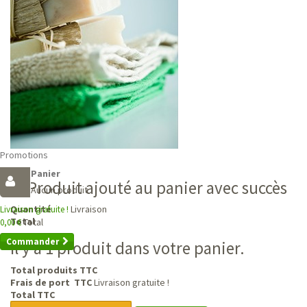
Promotions
Panier
Produit ajouté au panier avec succès
Aucun produit
Livraison
Quantité
Livraison gratuite !
Total
Total
0,00 €
Commander
Il y a 1 produit dans votre panier.
Total produits TTC
Frais de port TTC
Livraison gratuite !
Total TTC