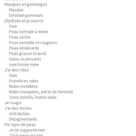
Masques et gommages
Masque
Exfoliant gommant
j'hydrate et je nourris
Soin
Peau normale à mixte
Peau sèche
Peau sensible et rougeurs
Peau intolérante
Peau grasse et acné
Soins cicatrisants
soin bonne mine
J'ai des rides
Soin
Premières rides
Rides installées
Rides marquées, perte de fermeté
Soins teintés, bonne mine
Je rougis
J'ai des taches
Anti-tâches
Dépigmentants
Par type de peau
Je ne supporte rien
J'ai la peau qui tire