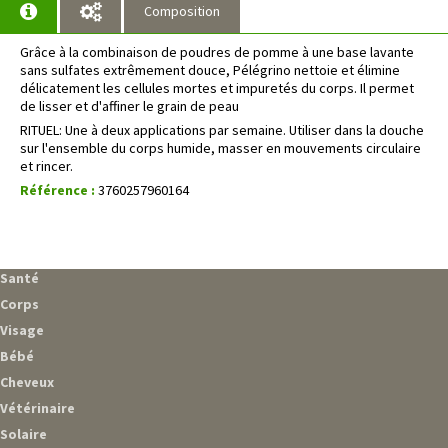
Composition
Grâce à la combinaison de poudres de pomme à une base lavante
sans sulfates extrêmement douce, Pélégrino nettoie et élimine
délicatement les cellules mortes et impuretés du corps. Il permet
de lisser et d'affiner le grain de peau
RITUEL: Une à deux applications par semaine. Utiliser dans la douche
sur l'ensemble du corps humide, masser en mouvements circulaire
et rincer.
Référence :
3760257960164
Santé
Corps
Visage
Bébé
Cheveux
Vétérinaire
Solaire