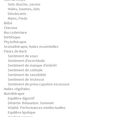
Gels douche, savons
Huiles, baumes, laits
Déodorants
Mains, Pieds
Bébé
Cheveux
Buccodentaire
Diététique
Phytothérapie
Aromathérapie, huiles essentielles
Fleurs de Bach
Sentiment de souci
Sentiment d'incertitude
Sentiment de manque d'intérêt
Sentiment de solitude
Sentiment de sensibilité
Sentiment de tristesse
Sentiment de préoccupation excessive
Huiles végétales
Nutrithérapie
Equilibre digestif
Détente. Relaxation. Sommeil
Vitalité. Performances intellectuelles
Equilibre lipidique