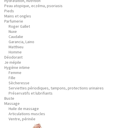
Hydratation, nutrition
Peau atopique, eczéma, psoriasis
Pieds
Mains et ongles
Parfumerie
Roger Gallet
Nuxe
Caudalie
Garancia, Laino
Matthieu
Homme
Déodorant
Je mépile
Hygiène intime
Femme
Fille
Sècheresse
Serviettes périodiques, tampons, protections urinaires
Préservatifs et lubrifiants
Buste
Massage
Huile de massage
Articulations muscles
Ventre, périnée