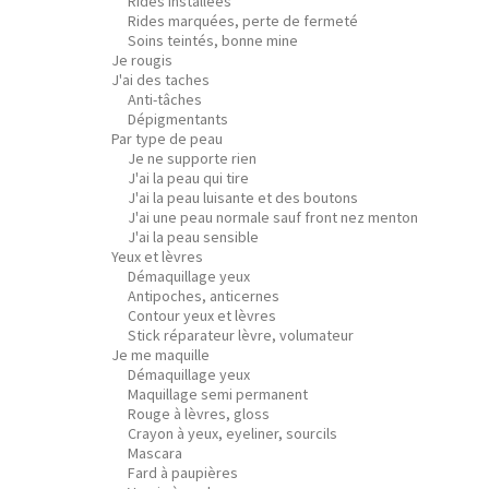
Rides installées
Rides marquées, perte de fermeté
Soins teintés, bonne mine
Je rougis
J'ai des taches
Anti-tâches
Dépigmentants
Par type de peau
Je ne supporte rien
J'ai la peau qui tire
J'ai la peau luisante et des boutons
J'ai une peau normale sauf front nez menton
J'ai la peau sensible
Yeux et lèvres
Démaquillage yeux
Antipoches, anticernes
Contour yeux et lèvres
Stick réparateur lèvre, volumateur
Je me maquille
Démaquillage yeux
Maquillage semi permanent
Rouge à lèvres, gloss
Crayon à yeux, eyeliner, sourcils
Mascara
Fard à paupières