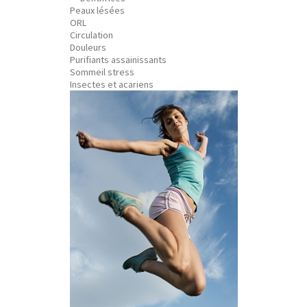
Peaux lésées
ORL
Circulation
Douleurs
Purifiants assainissants
Sommeil stress
Insectes et acariens