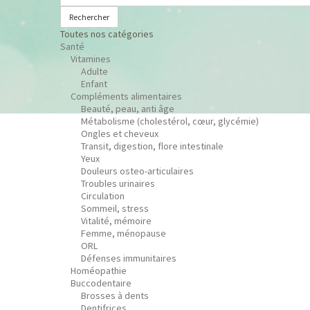
Rechercher
Toutes nos catégories
Santé
Vitamines
Adulte
Enfant
Compléments alimentaires
Beauté, peau, anti âge
Métabolisme (cholestérol, cœur, glycémie)
Ongles et cheveux
Transit, digestion, flore intestinale
Yeux
Douleurs osteo-articulaires
Troubles urinaires
Circulation
Sommeil, stress
Vitalité, mémoire
Femme, ménopause
ORL
Défenses immunitaires
Homéopathie
Buccodentaire
Brosses à dents
Dentifrices