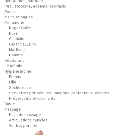
Hydratation, nutrition
Peau atopique, eczéma, psoriasis
Pieds
Mains et ongles
Parfumerie
Roger Gallet
Nuxe
Caudalie
Garancia, Laino
Matthieu
Homme
Déodorant
Je mépile
Hygiène intime
Femme
Fille
Sècheresse
Serviettes périodiques, tampons, protections urinaires
Préservatifs et lubrifiants
Buste
Massage
Huile de massage
Articulations muscles
Ventre, périnée