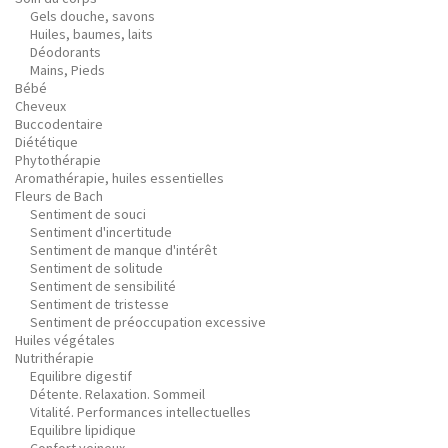
Gels douche, savons
Huiles, baumes, laits
Déodorants
Mains, Pieds
Bébé
Cheveux
Buccodentaire
Diététique
Phytothérapie
Aromathérapie, huiles essentielles
Fleurs de Bach
Sentiment de souci
Sentiment d'incertitude
Sentiment de manque d'intérêt
Sentiment de solitude
Sentiment de sensibilité
Sentiment de tristesse
Sentiment de préoccupation excessive
Huiles végétales
Nutrithérapie
Equilibre digestif
Détente. Relaxation. Sommeil
Vitalité. Performances intellectuelles
Equilibre lipidique