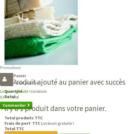
Promotions
Panier
Produit ajouté au panier avec succès
Aucun produit
Livraison
Quantité
Livraison gratuite !
Total
Total
0,00 €
Commander
Il y a 1 produit dans votre panier.
Total produits TTC
Frais de port TTC
Livraison gratuite !
Total TTC