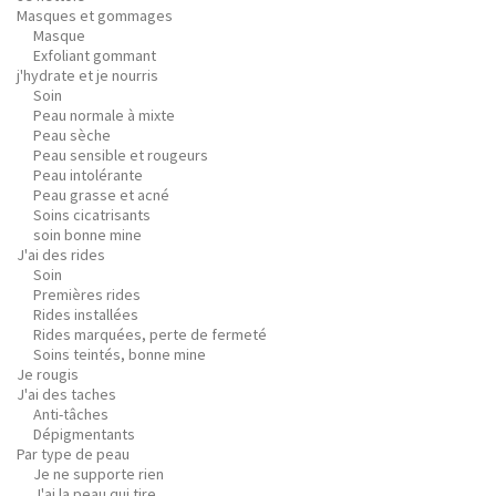
Masques et gommages
Masque
Exfoliant gommant
j'hydrate et je nourris
Soin
Peau normale à mixte
Peau sèche
Peau sensible et rougeurs
Peau intolérante
Peau grasse et acné
Soins cicatrisants
soin bonne mine
J'ai des rides
Soin
Premières rides
Rides installées
Rides marquées, perte de fermeté
Soins teintés, bonne mine
Je rougis
J'ai des taches
Anti-tâches
Dépigmentants
Par type de peau
Je ne supporte rien
J'ai la peau qui tire