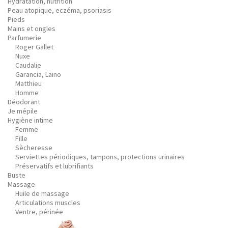
Hydratation, nutrition
Peau atopique, eczéma, psoriasis
Pieds
Mains et ongles
Parfumerie
Roger Gallet
Nuxe
Caudalie
Garancia, Laino
Matthieu
Homme
Déodorant
Je mépile
Hygiène intime
Femme
Fille
Sècheresse
Serviettes périodiques, tampons, protections urinaires
Préservatifs et lubrifiants
Buste
Massage
Huile de massage
Articulations muscles
Ventre, périnée