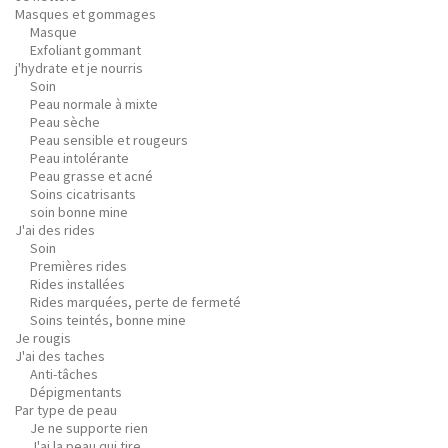
Masques et gommages
Masque
Exfoliant gommant
j'hydrate et je nourris
Soin
Peau normale à mixte
Peau sèche
Peau sensible et rougeurs
Peau intolérante
Peau grasse et acné
Soins cicatrisants
soin bonne mine
J'ai des rides
Soin
Premières rides
Rides installées
Rides marquées, perte de fermeté
Soins teintés, bonne mine
Je rougis
J'ai des taches
Anti-tâches
Dépigmentants
Par type de peau
Je ne supporte rien
J'ai la peau qui tire