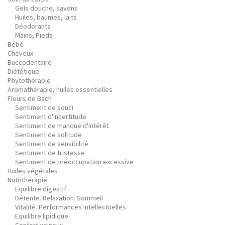
Gels douche, savons
Huiles, baumes, laits
Déodorants
Mains, Pieds
Bébé
Cheveux
Buccodentaire
Diététique
Phytothérapie
Aromathérapie, huiles essentielles
Fleurs de Bach
Sentiment de souci
Sentiment d'incertitude
Sentiment de manque d'intérêt
Sentiment de solitude
Sentiment de sensibilité
Sentiment de tristesse
Sentiment de préoccupation excessive
Huiles végétales
Nutrithérapie
Equilibre digestif
Détente. Relaxation. Sommeil
Vitalité. Performances intellectuelles
Equilibre lipidique