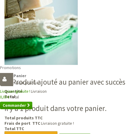
Promotions
Panier
Produit ajouté au panier avec succès
Aucun produit
Livraison
Quantité
Livraison gratuite !
Total
Total
0,00 €
Commander
Il y a 1 produit dans votre panier.
Total produits TTC
Frais de port TTC
Livraison gratuite !
Total TTC