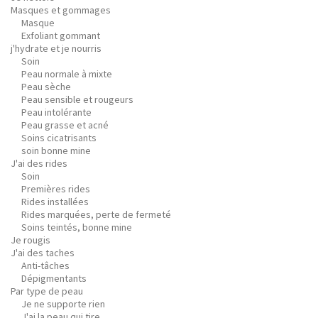
Masques et gommages
Masque
Exfoliant gommant
j'hydrate et je nourris
Soin
Peau normale à mixte
Peau sèche
Peau sensible et rougeurs
Peau intolérante
Peau grasse et acné
Soins cicatrisants
soin bonne mine
J'ai des rides
Soin
Premières rides
Rides installées
Rides marquées, perte de fermeté
Soins teintés, bonne mine
Je rougis
J'ai des taches
Anti-tâches
Dépigmentants
Par type de peau
Je ne supporte rien
J'ai la peau qui tire