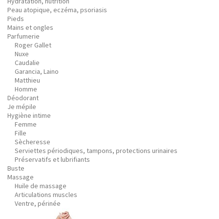
Hydratation, nutrition
Peau atopique, eczéma, psoriasis
Pieds
Mains et ongles
Parfumerie
Roger Gallet
Nuxe
Caudalie
Garancia, Laino
Matthieu
Homme
Déodorant
Je mépile
Hygiène intime
Femme
Fille
Sècheresse
Serviettes périodiques, tampons, protections urinaires
Préservatifs et lubrifiants
Buste
Massage
Huile de massage
Articulations muscles
Ventre, périnée