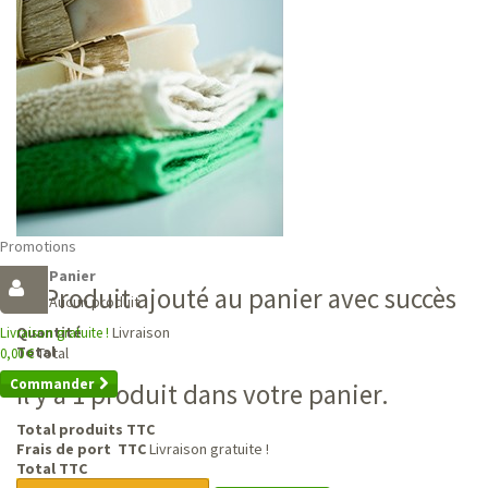
Promotions
Panier
Produit ajouté au panier avec succès
Aucun produit
Livraison
Quantité
Livraison gratuite !
Total
Total
0,00 €
Commander
Il y a 1 produit dans votre panier.
Total produits TTC
Frais de port TTC
Livraison gratuite !
Total TTC