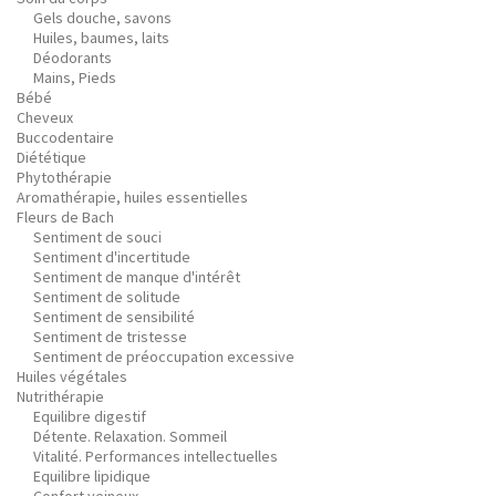
Gels douche, savons
Huiles, baumes, laits
Déodorants
Mains, Pieds
Bébé
Cheveux
Buccodentaire
Diététique
Phytothérapie
Aromathérapie, huiles essentielles
Fleurs de Bach
Sentiment de souci
Sentiment d'incertitude
Sentiment de manque d'intérêt
Sentiment de solitude
Sentiment de sensibilité
Sentiment de tristesse
Sentiment de préoccupation excessive
Huiles végétales
Nutrithérapie
Equilibre digestif
Détente. Relaxation. Sommeil
Vitalité. Performances intellectuelles
Equilibre lipidique