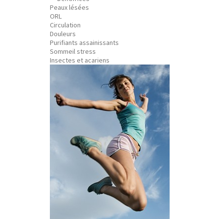
Peaux lésées
ORL
Circulation
Douleurs
Purifiants assainissants
Sommeil stress
Insectes et acariens