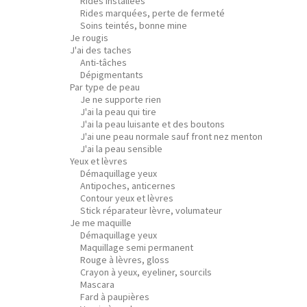
Rides installées
Rides marquées, perte de fermeté
Soins teintés, bonne mine
Je rougis
J'ai des taches
Anti-tâches
Dépigmentants
Par type de peau
Je ne supporte rien
J'ai la peau qui tire
J'ai la peau luisante et des boutons
J'ai une peau normale sauf front nez menton
J'ai la peau sensible
Yeux et lèvres
Démaquillage yeux
Antipoches, anticernes
Contour yeux et lèvres
Stick réparateur lèvre, volumateur
Je me maquille
Démaquillage yeux
Maquillage semi permanent
Rouge à lèvres, gloss
Crayon à yeux, eyeliner, sourcils
Mascara
Fard à paupières