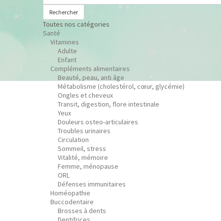
Rechercher
Toutes nos catégories
Santé
Vitamines
Adulte
Enfant
Compléments alimentaires
Beauté, peau, anti âge
Métabolisme (cholestérol, cœur, glycémie)
Ongles et cheveux
Transit, digestion, flore intestinale
Yeux
Douleurs osteo-articulaires
Troubles urinaires
Circulation
Sommeil, stress
Vitalité, mémoire
Femme, ménopause
ORL
Défenses immunitaires
Homéopathie
Buccodentaire
Brosses à dents
Dentifrices