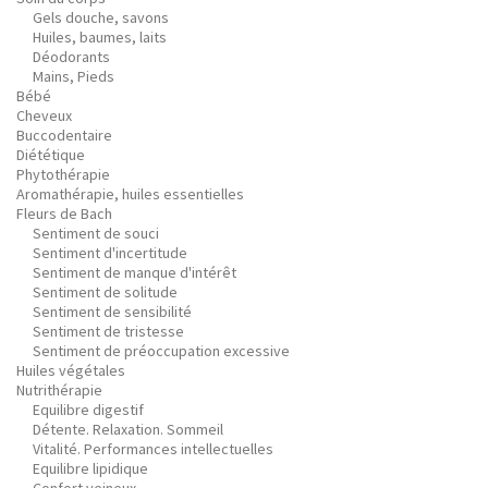
Gels douche, savons
Huiles, baumes, laits
Déodorants
Mains, Pieds
Bébé
Cheveux
Buccodentaire
Diététique
Phytothérapie
Aromathérapie, huiles essentielles
Fleurs de Bach
Sentiment de souci
Sentiment d'incertitude
Sentiment de manque d'intérêt
Sentiment de solitude
Sentiment de sensibilité
Sentiment de tristesse
Sentiment de préoccupation excessive
Huiles végétales
Nutrithérapie
Equilibre digestif
Détente. Relaxation. Sommeil
Vitalité. Performances intellectuelles
Equilibre lipidique