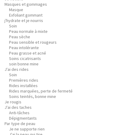
Masques et gommages
Masque
Exfoliant gommant
j'hydrate et je nourris
Soin
Peau normale à mixte
Peau sèche
Peau sensible et rougeurs
Peau intolérante
Peau grasse et acné
Soins cicatrisants
soin bonne mine
J'ai des rides
Soin
Premières rides
Rides installées
Rides marquées, perte de fermeté
Soins teintés, bonne mine
Je rougis
J'ai des taches
Anti-tâches
Dépigmentants
Par type de peau
Je ne supporte rien
J'ai la peau qui tire