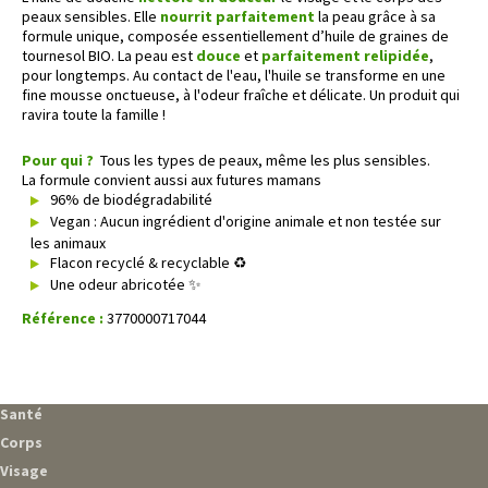
peaux sensibles. Elle
nourrit parfaitement
la peau grâce à sa
formule unique, composée essentiellement d’huile de graines de
tournesol BIO. La peau est
douce
et
parfaitement relipidée
,
pour longtemps. Au contact de l'eau, l'huile se transforme en une
fine mousse onctueuse, à l'odeur fraîche et délicate. Un produit qui
ravira toute la famille !
Pour qui ?
Tous les types de peaux, même les plus sensibles.
La formule convient aussi aux futures mamans
96% de biodégradabilité
Vegan : Aucun ingrédient d'origine animale et non testée sur
les animaux
Flacon recyclé & recyclable ♻️
Une odeur abricotée ✨
Référence :
3770000717044
Santé
Corps
Visage