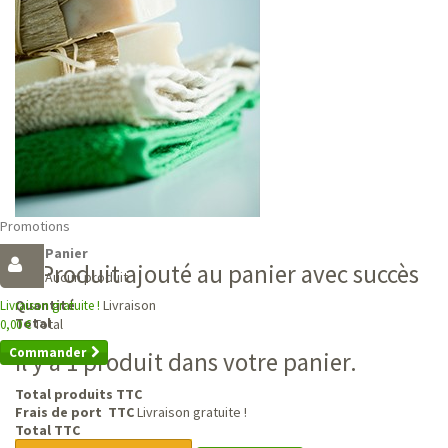
Promotions
Panier
Produit ajouté au panier avec succès
Aucun produit
Livraison
Quantité
Livraison gratuite !
Total
Total
0,00 €
Commander
Il y a 1 produit dans votre panier.
Total produits TTC
Frais de port TTC
Livraison gratuite !
Total TTC