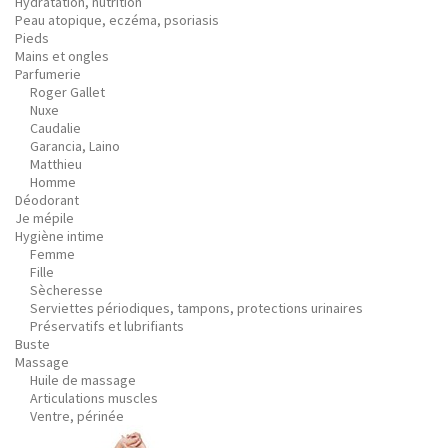
Hydratation, nutrition
Peau atopique, eczéma, psoriasis
Pieds
Mains et ongles
Parfumerie
Roger Gallet
Nuxe
Caudalie
Garancia, Laino
Matthieu
Homme
Déodorant
Je mépile
Hygiène intime
Femme
Fille
Sècheresse
Serviettes périodiques, tampons, protections urinaires
Préservatifs et lubrifiants
Buste
Massage
Huile de massage
Articulations muscles
Ventre, périnée