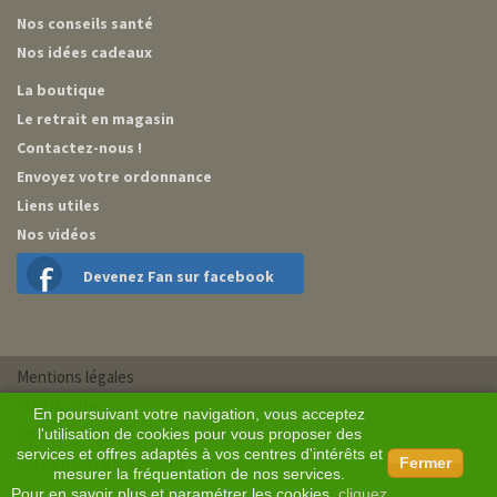
Nos conseils santé
Nos idées cadeaux
La boutique
Le retrait en magasin
Contactez-nous !
Envoyez votre ordonnance
Liens utiles
Nos vidéos
Devenez Fan sur facebook
Mentions légales
Plan du site
En poursuivant votre navigation, vous acceptez
Conditions générales de vente
l'utilisation de cookies pour vous proposer des
services et offres adaptés à vos centres d'intérêts et
Conception BM Services
Fermer
mesurer la fréquentation de nos services.
Pour en savoir plus et paramétrer les cookies,
cliquez