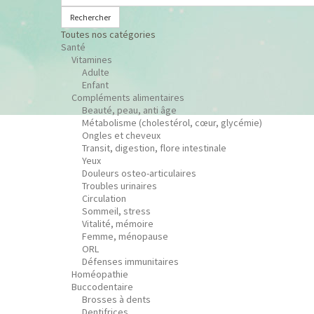
Rechercher
Toutes nos catégories
Santé
Vitamines
Adulte
Enfant
Compléments alimentaires
Beauté, peau, anti âge
Métabolisme (cholestérol, cœur, glycémie)
Ongles et cheveux
Transit, digestion, flore intestinale
Yeux
Douleurs osteo-articulaires
Troubles urinaires
Circulation
Sommeil, stress
Vitalité, mémoire
Femme, ménopause
ORL
Défenses immunitaires
Homéopathie
Buccodentaire
Brosses à dents
Dentifrices