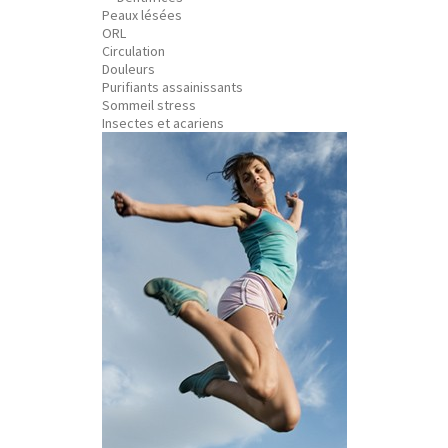
Peaux lésées
ORL
Circulation
Douleurs
Purifiants assainissants
Sommeil stress
Insectes et acariens