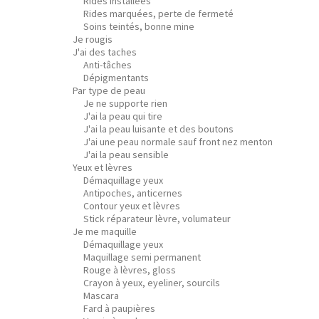
Rides installées
Rides marquées, perte de fermeté
Soins teintés, bonne mine
Je rougis
J'ai des taches
Anti-tâches
Dépigmentants
Par type de peau
Je ne supporte rien
J'ai la peau qui tire
J'ai la peau luisante et des boutons
J'ai une peau normale sauf front nez menton
J'ai la peau sensible
Yeux et lèvres
Démaquillage yeux
Antipoches, anticernes
Contour yeux et lèvres
Stick réparateur lèvre, volumateur
Je me maquille
Démaquillage yeux
Maquillage semi permanent
Rouge à lèvres, gloss
Crayon à yeux, eyeliner, sourcils
Mascara
Fard à paupières