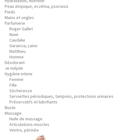
Hydratation, nutrition
Peau atopique, eczéma, psoriasis
Pieds
Mains et ongles
Parfumerie
Roger Gallet
Nuxe
Caudalie
Garancia, Laino
Matthieu
Homme
Déodorant
Je mépile
Hygiène intime
Femme
Fille
Sècheresse
Serviettes périodiques, tampons, protections urinaires
Préservatifs et lubrifiants
Buste
Massage
Huile de massage
Articulations muscles
Ventre, périnée