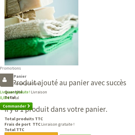
Promotions
Panier
Produit ajouté au panier avec succès
Aucun produit
Livraison
Quantité
Livraison gratuite !
Total
Total
0,00 €
Commander
Il y a 1 produit dans votre panier.
Total produits TTC
Frais de port TTC
Livraison gratuite !
Total TTC