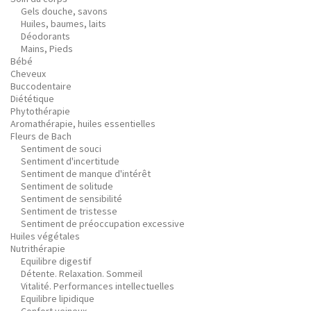
Gels douche, savons
Huiles, baumes, laits
Déodorants
Mains, Pieds
Bébé
Cheveux
Buccodentaire
Diététique
Phytothérapie
Aromathérapie, huiles essentielles
Fleurs de Bach
Sentiment de souci
Sentiment d'incertitude
Sentiment de manque d'intérêt
Sentiment de solitude
Sentiment de sensibilité
Sentiment de tristesse
Sentiment de préoccupation excessive
Huiles végétales
Nutrithérapie
Equilibre digestif
Détente. Relaxation. Sommeil
Vitalité. Performances intellectuelles
Equilibre lipidique