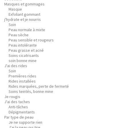
Masques et gommages
Masque
Exfoliant gommant
j'hydrate et je nourris
Soin
Peau normale à mixte
Peau sèche
Peau sensible et rougeurs
Peau intolérante
Peau grasse et acné
Soins cicatrisants
soin bonne mine
J'ai des rides
Soin
Premières rides
Rides installées
Rides marquées, perte de fermeté
Soins teintés, bonne mine
Je rougis
J'ai des taches
Anti-tâches
Dépigmentants
Par type de peau
Je ne supporte rien
J'ai la peau qui tire