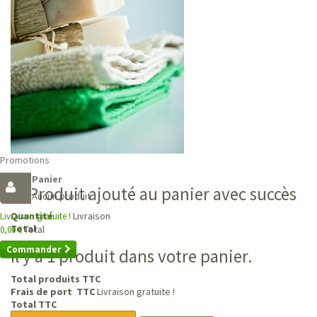
Promotions
Panier
Produit ajouté au panier avec succès
Aucun produit
Livraison
Quantité
Livraison gratuite !
Total
Total
0,00 €
Commander
Il y a 1 produit dans votre panier.
Total produits TTC
Frais de port TTC
Livraison gratuite !
Total TTC