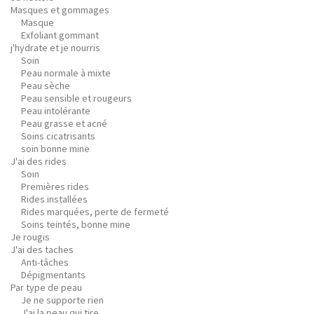
Masques et gommages
Masque
Exfoliant gommant
j'hydrate et je nourris
Soin
Peau normale à mixte
Peau sèche
Peau sensible et rougeurs
Peau intolérante
Peau grasse et acné
Soins cicatrisants
soin bonne mine
J'ai des rides
Soin
Premières rides
Rides installées
Rides marquées, perte de fermeté
Soins teintés, bonne mine
Je rougis
J'ai des taches
Anti-tâches
Dépigmentants
Par type de peau
Je ne supporte rien
J'ai la peau qui tire