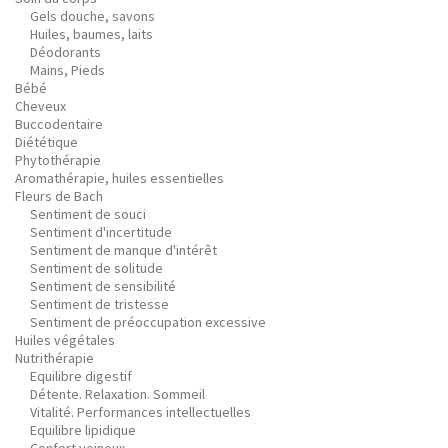
Gels douche, savons
Huiles, baumes, laits
Déodorants
Mains, Pieds
Bébé
Cheveux
Buccodentaire
Diététique
Phytothérapie
Aromathérapie, huiles essentielles
Fleurs de Bach
Sentiment de souci
Sentiment d'incertitude
Sentiment de manque d'intérêt
Sentiment de solitude
Sentiment de sensibilité
Sentiment de tristesse
Sentiment de préoccupation excessive
Huiles végétales
Nutrithérapie
Equilibre digestif
Détente. Relaxation. Sommeil
Vitalité. Performances intellectuelles
Equilibre lipidique