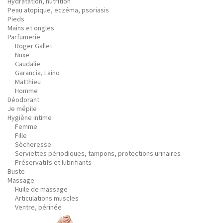
Hydratation, nutrition
Peau atopique, eczéma, psoriasis
Pieds
Mains et ongles
Parfumerie
Roger Gallet
Nuxe
Caudalie
Garancia, Laino
Matthieu
Homme
Déodorant
Je mépile
Hygiène intime
Femme
Fille
Sècheresse
Serviettes périodiques, tampons, protections urinaires
Préservatifs et lubrifiants
Buste
Massage
Huile de massage
Articulations muscles
Ventre, périnée