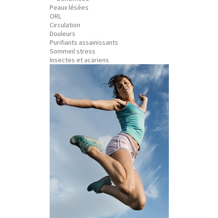
Peaux lésées
ORL
Circulation
Douleurs
Purifiants assainissants
Sommeil stress
Insectes et acariens