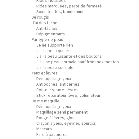
Rides installées
Rides marquées, perte de fermeté
Soins teintés, bonne mine
Je rougis
J'ai des taches
Anti-tâches
Dépigmentants
Par type de peau
Je ne supporte rien
J'ai la peau qui tire
J'ai la peau luisante et des boutons
J'ai une peau normale sauf front nez menton
J'ai la peau sensible
Yeux et lèvres
Démaquillage yeux
Antipoches, anticernes
Contour yeux et lèvres
Stick réparateur lèvre, volumateur
Je me maquille
Démaquillage yeux
Maquillage semi permanent
Rouge à lèvres, gloss
Crayon à yeux, eyeliner, sourcils
Mascara
Fard à paupières