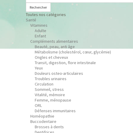
Rechercher
Toutes nos catégories
Santé
Vitamines
Adulte
Enfant
Compléments alimentaires
Beauté, peau, anti âge
Métabolisme (cholestérol, cœur, glycémie)
Ongles et cheveux
Transit, digestion, flore intestinale
Yeux
Douleurs osteo-articulaires
Troubles urinaires
Circulation
Sommeil, stress
Vitalité, mémoire
Femme, ménopause
ORL
Défenses immunitaires
Homéopathie
Buccodentaire
Brosses à dents
Dentifrices