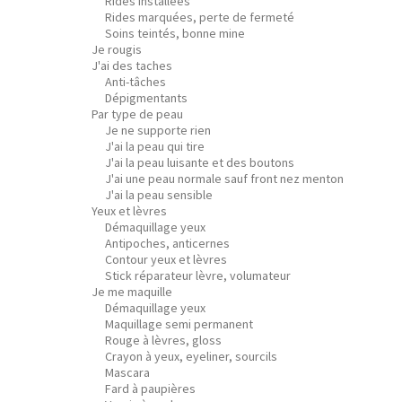
Rides installées
Rides marquées, perte de fermeté
Soins teintés, bonne mine
Je rougis
J'ai des taches
Anti-tâches
Dépigmentants
Par type de peau
Je ne supporte rien
J'ai la peau qui tire
J'ai la peau luisante et des boutons
J'ai une peau normale sauf front nez menton
J'ai la peau sensible
Yeux et lèvres
Démaquillage yeux
Antipoches, anticernes
Contour yeux et lèvres
Stick réparateur lèvre, volumateur
Je me maquille
Démaquillage yeux
Maquillage semi permanent
Rouge à lèvres, gloss
Crayon à yeux, eyeliner, sourcils
Mascara
Fard à paupières