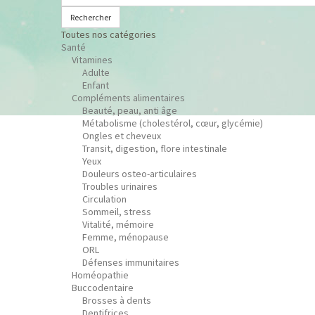
Rechercher
Toutes nos catégories
Santé
Vitamines
Adulte
Enfant
Compléments alimentaires
Beauté, peau, anti âge
Métabolisme (cholestérol, cœur, glycémie)
Ongles et cheveux
Transit, digestion, flore intestinale
Yeux
Douleurs osteo-articulaires
Troubles urinaires
Circulation
Sommeil, stress
Vitalité, mémoire
Femme, ménopause
ORL
Défenses immunitaires
Homéopathie
Buccodentaire
Brosses à dents
Dentifrices