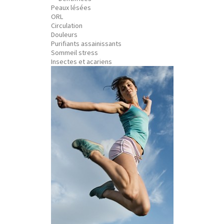
Peaux lésées
ORL
Circulation
Douleurs
Purifiants assainissants
Sommeil stress
Insectes et acariens