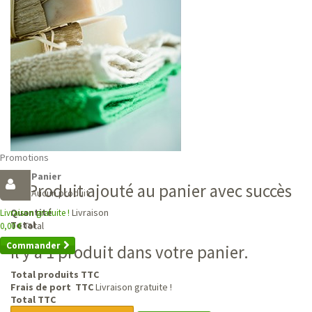
Promotions
Panier
Produit ajouté au panier avec succès
Aucun produit
Livraison
Quantité
Livraison gratuite !
Total
Total
0,00 €
Commander
Il y a 1 produit dans votre panier.
Total produits TTC
Frais de port TTC
Livraison gratuite !
Total TTC