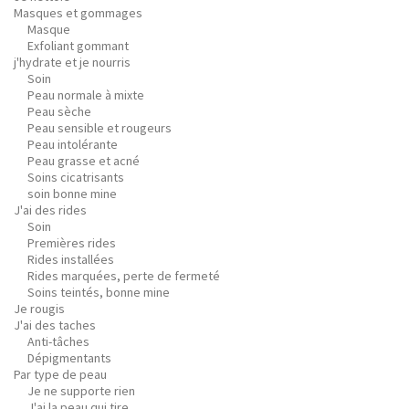
Masques et gommages
Masque
Exfoliant gommant
j'hydrate et je nourris
Soin
Peau normale à mixte
Peau sèche
Peau sensible et rougeurs
Peau intolérante
Peau grasse et acné
Soins cicatrisants
soin bonne mine
J'ai des rides
Soin
Premières rides
Rides installées
Rides marquées, perte de fermeté
Soins teintés, bonne mine
Je rougis
J'ai des taches
Anti-tâches
Dépigmentants
Par type de peau
Je ne supporte rien
J'ai la peau qui tire