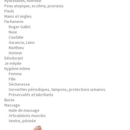
Hydratation, nutrition
Peau atopique, eczéma, psoriasis
Pieds
Mains et ongles
Parfumerie
Roger Gallet
Nuxe
Caudalie
Garancia, Laino
Matthieu
Homme
Déodorant
Je mépile
Hygiène intime
Femme
Fille
Sècheresse
Serviettes périodiques, tampons, protections urinaires
Préservatifs et lubrifiants
Buste
Massage
Huile de massage
Articulations muscles
Ventre, périnée