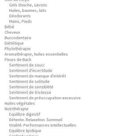
Gels douche, savons
Huiles, baumes, laits
Déodorants
Mains, Pieds
Bébé
Cheveux
Buccodentaire
Diététique
Phytothérapie
Aromathérapie, huiles essentielles
Fleurs de Bach
Sentiment de souci
Sentiment d'incertitude
Sentiment de manque d'intérêt
Sentiment de solitude
Sentiment de sensibilité
Sentiment de tristesse
Sentiment de préoccupation excessive
Huiles végétales
Nutrithérapie
Equilibre digestif
Détente. Relaxation. Sommeil
Vitalité. Performances intellectuelles
Equilibre lipidique