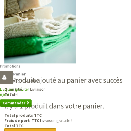
Promotions
Panier
Produit ajouté au panier avec succès
Aucun produit
Livraison
Quantité
Livraison gratuite !
Total
Total
0,00 €
Commander
Il y a 1 produit dans votre panier.
Total produits TTC
Frais de port TTC
Livraison gratuite !
Total TTC