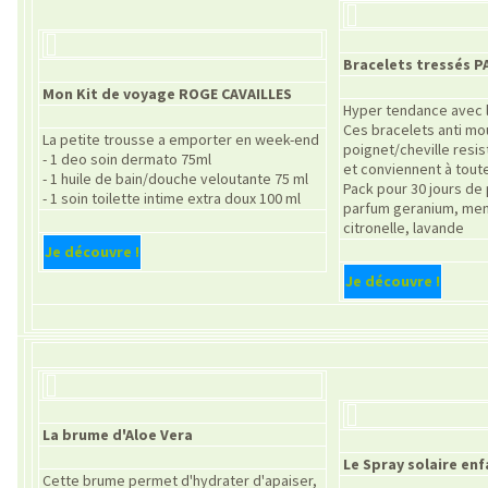
Bracelets tressés P
Mon Kit de voyage ROGE CAVAILLES
Hyper tendance avec l
Ces bracelets anti mo
La petite trousse a emporter en week-end
poignet/cheville resis
- 1 deo soin dermato 75ml
et conviennent à toute
- 1 huile de bain/douche veloutante 75 ml
Pack pour 30 jours de
- 1 soin toilette intime extra doux 100 ml
parfum geranium, men
citronelle, lavande
Je découvre !
Je découvre !
La brume d'Aloe Vera
Le Spray solaire enf
Cette brume permet d'hydrater d'apaiser,