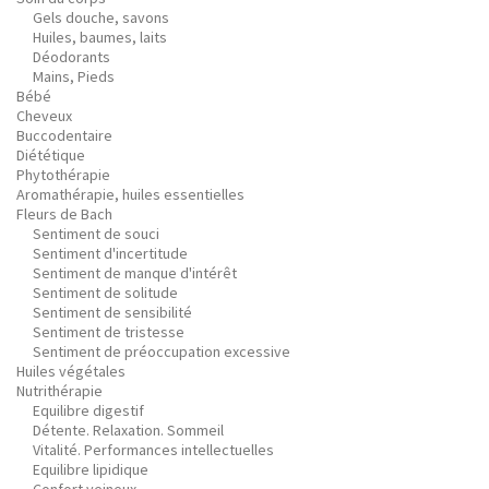
Gels douche, savons
Huiles, baumes, laits
Déodorants
Mains, Pieds
Bébé
Cheveux
Buccodentaire
Diététique
Phytothérapie
Aromathérapie, huiles essentielles
Fleurs de Bach
Sentiment de souci
Sentiment d'incertitude
Sentiment de manque d'intérêt
Sentiment de solitude
Sentiment de sensibilité
Sentiment de tristesse
Sentiment de préoccupation excessive
Huiles végétales
Nutrithérapie
Equilibre digestif
Détente. Relaxation. Sommeil
Vitalité. Performances intellectuelles
Equilibre lipidique