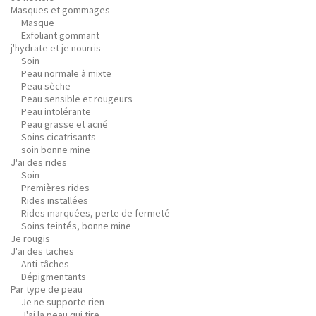
Masques et gommages
Masque
Exfoliant gommant
j'hydrate et je nourris
Soin
Peau normale à mixte
Peau sèche
Peau sensible et rougeurs
Peau intolérante
Peau grasse et acné
Soins cicatrisants
soin bonne mine
J'ai des rides
Soin
Premières rides
Rides installées
Rides marquées, perte de fermeté
Soins teintés, bonne mine
Je rougis
J'ai des taches
Anti-tâches
Dépigmentants
Par type de peau
Je ne supporte rien
J'ai la peau qui tire