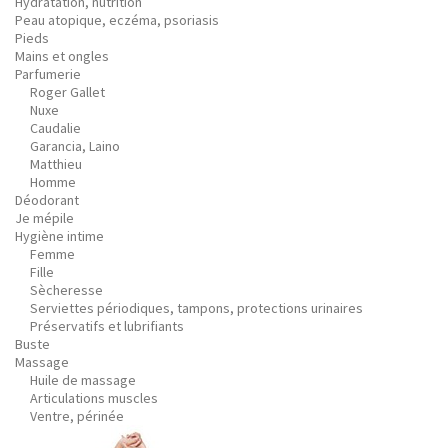
Hydratation, nutrition
Peau atopique, eczéma, psoriasis
Pieds
Mains et ongles
Parfumerie
Roger Gallet
Nuxe
Caudalie
Garancia, Laino
Matthieu
Homme
Déodorant
Je mépile
Hygiène intime
Femme
Fille
Sècheresse
Serviettes périodiques, tampons, protections urinaires
Préservatifs et lubrifiants
Buste
Massage
Huile de massage
Articulations muscles
Ventre, périnée