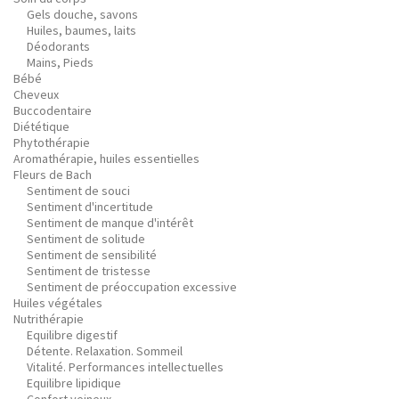
Gels douche, savons
Huiles, baumes, laits
Déodorants
Mains, Pieds
Bébé
Cheveux
Buccodentaire
Diététique
Phytothérapie
Aromathérapie, huiles essentielles
Fleurs de Bach
Sentiment de souci
Sentiment d'incertitude
Sentiment de manque d'intérêt
Sentiment de solitude
Sentiment de sensibilité
Sentiment de tristesse
Sentiment de préoccupation excessive
Huiles végétales
Nutrithérapie
Equilibre digestif
Détente. Relaxation. Sommeil
Vitalité. Performances intellectuelles
Equilibre lipidique