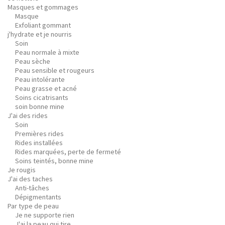
Masques et gommages
Masque
Exfoliant gommant
j'hydrate et je nourris
Soin
Peau normale à mixte
Peau sèche
Peau sensible et rougeurs
Peau intolérante
Peau grasse et acné
Soins cicatrisants
soin bonne mine
J'ai des rides
Soin
Premières rides
Rides installées
Rides marquées, perte de fermeté
Soins teintés, bonne mine
Je rougis
J'ai des taches
Anti-tâches
Dépigmentants
Par type de peau
Je ne supporte rien
J'ai la peau qui tire