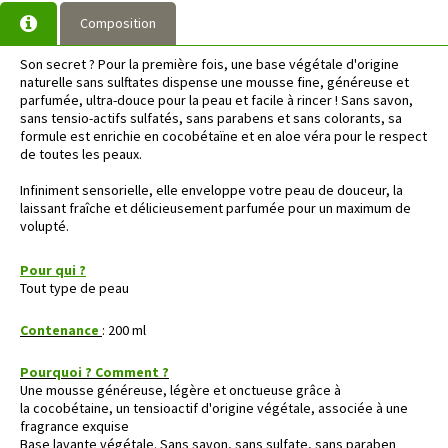
Composition
Son secret ? Pour la première fois, une base végétale d'origine
naturelle sans sulftates dispense une mousse fine, généreuse et
parfumée, ultra-douce pour la peau et facile à rincer ! Sans savon,
sans tensio-actifs sulfatés, sans parabens et sans colorants, sa
formule est enrichie en cocobétaïne et en aloe véra pour le respect
de toutes les peaux.
Infiniment sensorielle, elle enveloppe votre peau de douceur, la
laissant fraîche et délicieusement parfumée pour un maximum de
volupté.
Pour qui ?
Tout type de peau
Contenance
: 200 ml
Pourquoi ? Comment ?
Une mousse généreuse, légère et onctueuse grâce à
la cocobétaine, un tensioactif d'origine végétale, associée à une
fragrance exquise
Base lavante végétale. Sans savon, sans sulfate, sans paraben