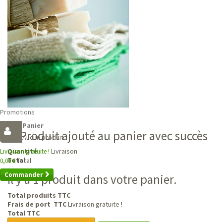
Promotions
Panier
Produit ajouté au panier avec succès
Aucun produit
Livraison
Quantité
Livraison gratuite !
Total
Total
0,00 €
Commander
Il y a 1 produit dans votre panier.
Total produits TTC
Frais de port TTC
Livraison gratuite !
Total TTC