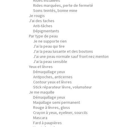
Rides installées
Rides marquées, perte de fermeté
Soins teintés, bonne mine
Je rougis
J'ai des taches
Anti-tâches
Dépigmentants
Par type de peau
Je ne supporte rien
J'ai la peau qui tire
J'ai la peau luisante et des boutons
J'ai une peau normale sauf front nez menton
J'ai la peau sensible
Yeux et lèvres
Démaquillage yeux
Antipoches, anticernes
Contour yeux et lèvres
Stick réparateur lèvre, volumateur
Je me maquille
Démaquillage yeux
Maquillage semi permanent
Rouge à lèvres, gloss
Crayon à yeux, eyeliner, sourcils
Mascara
Fard à paupières