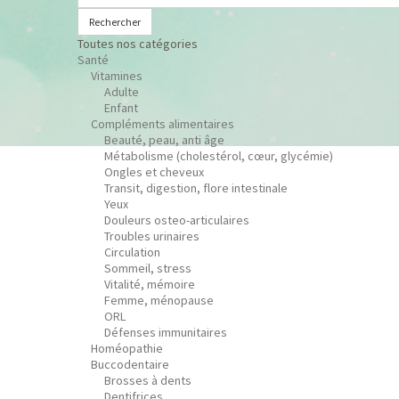
Rechercher
Toutes nos catégories
Santé
Vitamines
Adulte
Enfant
Compléments alimentaires
Beauté, peau, anti âge
Métabolisme (cholestérol, cœur, glycémie)
Ongles et cheveux
Transit, digestion, flore intestinale
Yeux
Douleurs osteo-articulaires
Troubles urinaires
Circulation
Sommeil, stress
Vitalité, mémoire
Femme, ménopause
ORL
Défenses immunitaires
Homéopathie
Buccodentaire
Brosses à dents
Dentifrices