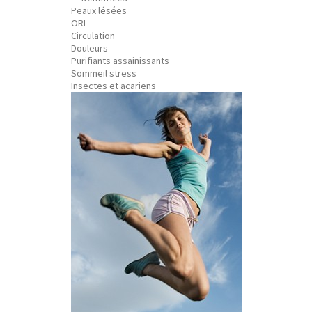
Peaux lésées
ORL
Circulation
Douleurs
Purifiants assainissants
Sommeil stress
Insectes et acariens