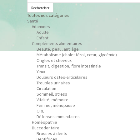
Rechercher
Toutes nos catégories
Santé
Vitamines
Adulte
Enfant
Compléments alimentaires
Beauté, peau, anti âge
Métabolisme (cholestérol, cœur, glycémie)
Ongles et cheveux
Transit, digestion, flore intestinale
Yeux
Douleurs osteo-articulaires
Troubles urinaires
Circulation
Sommeil, stress
Vitalité, mémoire
Femme, ménopause
ORL
Défenses immunitaires
Homéopathie
Buccodentaire
Brosses à dents
Dentifrices