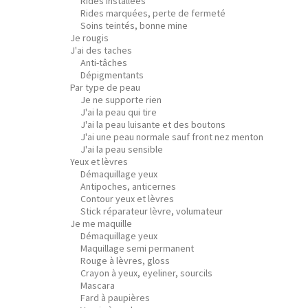
Rides installées
Rides marquées, perte de fermeté
Soins teintés, bonne mine
Je rougis
J'ai des taches
Anti-tâches
Dépigmentants
Par type de peau
Je ne supporte rien
J'ai la peau qui tire
J'ai la peau luisante et des boutons
J'ai une peau normale sauf front nez menton
J'ai la peau sensible
Yeux et lèvres
Démaquillage yeux
Antipoches, anticernes
Contour yeux et lèvres
Stick réparateur lèvre, volumateur
Je me maquille
Démaquillage yeux
Maquillage semi permanent
Rouge à lèvres, gloss
Crayon à yeux, eyeliner, sourcils
Mascara
Fard à paupières