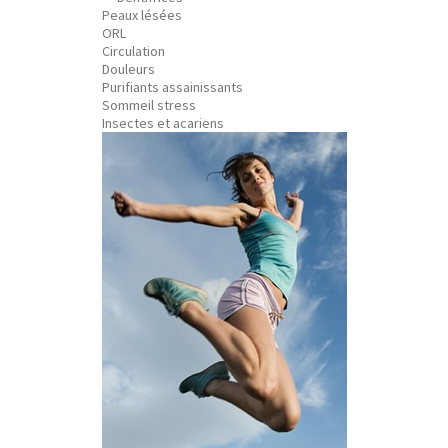
Peaux lésées
ORL
Circulation
Douleurs
Purifiants assainissants
Sommeil stress
Insectes et acariens