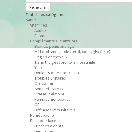
Rechercher
Toutes nos catégories
Santé
Vitamines
Adulte
Enfant
Compléments alimentaires
Beauté, peau, anti âge
Métabolisme (cholestérol, cœur, glycémie)
Ongles et cheveux
Transit, digestion, flore intestinale
Yeux
Douleurs osteo-articulaires
Troubles urinaires
Circulation
Sommeil, stress
Vitalité, mémoire
Femme, ménopause
ORL
Défenses immunitaires
Homéopathie
Buccodentaire
Brosses à dents
Dentifrices