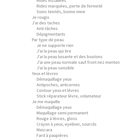
Rides installées
Rides marquées, perte de fermeté
Soins teintés, bonne mine
Je rougis
J'ai des taches
Anti-tâches
Dépigmentants
Par type de peau
Je ne supporte rien
J'ai la peau qui tire
J'ai la peau luisante et des boutons
J'ai une peau normale sauf front nez menton
J'ai la peau sensible
Yeux et lèvres
Démaquillage yeux
Antipoches, anticernes
Contour yeux et lèvres
Stick réparateur lèvre, volumateur
Je me maquille
Démaquillage yeux
Maquillage semi permanent
Rouge à lèvres, gloss
Crayon à yeux, eyeliner, sourcils
Mascara
Fard à paupières