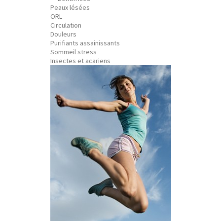
Peaux lésées
ORL
Circulation
Douleurs
Purifiants assainissants
Sommeil stress
Insectes et acariens