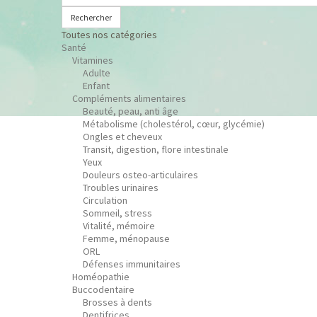
Rechercher
Toutes nos catégories
Santé
Vitamines
Adulte
Enfant
Compléments alimentaires
Beauté, peau, anti âge
Métabolisme (cholestérol, cœur, glycémie)
Ongles et cheveux
Transit, digestion, flore intestinale
Yeux
Douleurs osteo-articulaires
Troubles urinaires
Circulation
Sommeil, stress
Vitalité, mémoire
Femme, ménopause
ORL
Défenses immunitaires
Homéopathie
Buccodentaire
Brosses à dents
Dentifrices