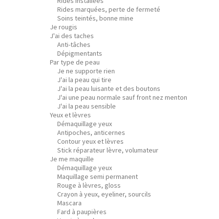
Rides installées
Rides marquées, perte de fermeté
Soins teintés, bonne mine
Je rougis
J'ai des taches
Anti-tâches
Dépigmentants
Par type de peau
Je ne supporte rien
J'ai la peau qui tire
J'ai la peau luisante et des boutons
J'ai une peau normale sauf front nez menton
J'ai la peau sensible
Yeux et lèvres
Démaquillage yeux
Antipoches, anticernes
Contour yeux et lèvres
Stick réparateur lèvre, volumateur
Je me maquille
Démaquillage yeux
Maquillage semi permanent
Rouge à lèvres, gloss
Crayon à yeux, eyeliner, sourcils
Mascara
Fard à paupières