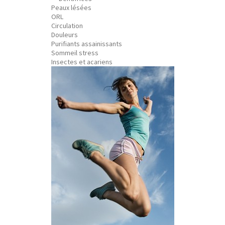
Peaux lésées
ORL
Circulation
Douleurs
Purifiants assainissants
Sommeil stress
Insectes et acariens