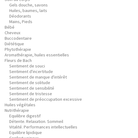
Gels douche, savons
Huiles, baumes, laits
Déodorants
Mains, Pieds
Bébé
Cheveux
Buccodentaire
Diététique
Phytothérapie
Aromathérapie, huiles essentielles
Fleurs de Bach
Sentiment de souci
Sentiment d'incertitude
Sentiment de manque d'intérêt
Sentiment de solitude
Sentiment de sensibilité
Sentiment de tristesse
Sentiment de préoccupation excessive
Huiles végétales
Nutrithérapie
Equilibre digestif
Détente. Relaxation. Sommeil
Vitalité. Performances intellectuelles
Equilibre lipidique