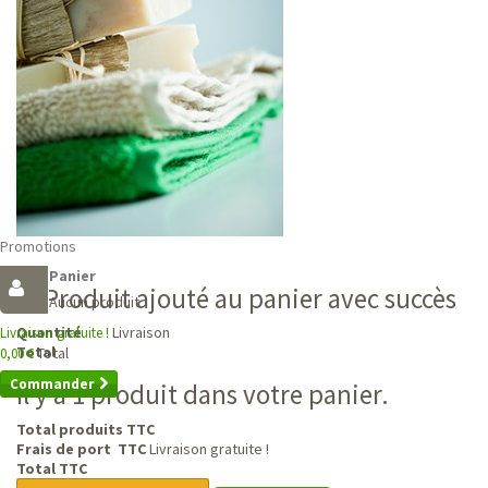
Promotions
Panier
Produit ajouté au panier avec succès
Aucun produit
Livraison
Quantité
Livraison gratuite !
Total
Total
0,00 €
Commander
Il y a 1 produit dans votre panier.
Total produits TTC
Frais de port TTC
Livraison gratuite !
Total TTC