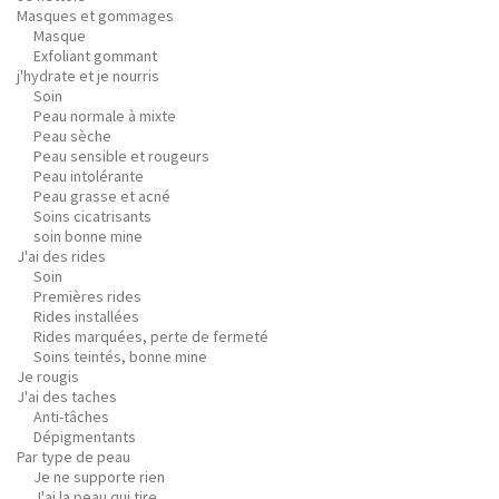
Masques et gommages
Masque
Exfoliant gommant
j'hydrate et je nourris
Soin
Peau normale à mixte
Peau sèche
Peau sensible et rougeurs
Peau intolérante
Peau grasse et acné
Soins cicatrisants
soin bonne mine
J'ai des rides
Soin
Premières rides
Rides installées
Rides marquées, perte de fermeté
Soins teintés, bonne mine
Je rougis
J'ai des taches
Anti-tâches
Dépigmentants
Par type de peau
Je ne supporte rien
J'ai la peau qui tire