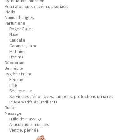
Hydratation, nutrition
Peau atopique, eczéma, psoriasis
Pieds
Mains et ongles
Parfumerie
Roger Gallet
Nuxe
Caudalie
Garancia, Laino
Matthieu
Homme
Déodorant
Je mépile
Hygiène intime
Femme
Fille
Sècheresse
Serviettes périodiques, tampons, protections urinaires
Préservatifs et lubrifiants
Buste
Massage
Huile de massage
Articulations muscles
Ventre, périnée