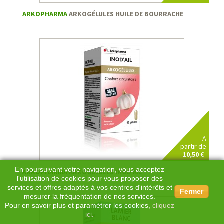
ARKOPHARMA
ARKOGÉLULES HUILE DE BOURRACHE
A
partir de
10,50 €
En poursuivant votre navigation, vous acceptez
ARKOPHARMA
ARKOGÉLULES INOD'AIL
l'utilisation de cookies pour vous proposer des
services et offres adaptés à vos centres d'intérêts et
Fermer
mesurer la fréquentation de nos services.
Pour en savoir plus et paramétrer les cookies,
cliquez
ici
.