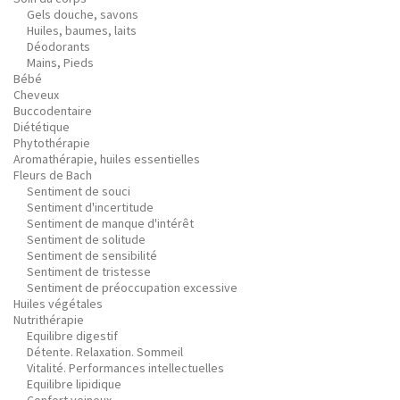
Gels douche, savons
Huiles, baumes, laits
Déodorants
Mains, Pieds
Bébé
Cheveux
Buccodentaire
Diététique
Phytothérapie
Aromathérapie, huiles essentielles
Fleurs de Bach
Sentiment de souci
Sentiment d'incertitude
Sentiment de manque d'intérêt
Sentiment de solitude
Sentiment de sensibilité
Sentiment de tristesse
Sentiment de préoccupation excessive
Huiles végétales
Nutrithérapie
Equilibre digestif
Détente. Relaxation. Sommeil
Vitalité. Performances intellectuelles
Equilibre lipidique