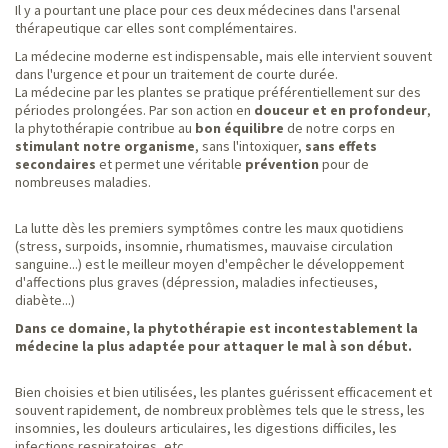
Il y a pourtant une place pour ces deux médecines dans l'arsenal
thérapeutique car elles sont complémentaires.
La médecine moderne est indispensable, mais elle intervient souvent
dans l'urgence et pour un traitement de courte durée.
La médecine par les plantes se pratique préférentiellement sur des
périodes prolongées. Par son action en
douceur et en profondeur
,
la phytothérapie contribue au
bon équilibre
de notre corps en
stimulant notre organisme
, sans l'intoxiquer,
sans effets
secondaires
et permet une véritable
prévention
pour de
nombreuses maladies.
La lutte dès les premiers symptômes contre les maux quotidiens
(stress, surpoids, insomnie, rhumatismes, mauvaise circulation
sanguine...) est le meilleur moyen d'empêcher le développement
d'affections plus graves (dépression, maladies infectieuses,
diabète...)
Dans ce domaine, la phytothérapie est incontestablement la
médecine la plus adaptée pour attaquer le mal à son début.
Bien choisies et bien utilisées, les plantes guérissent efficacement et
souvent rapidement, de nombreux problèmes tels que le stress, les
insomnies, les douleurs articulaires, les digestions difficiles, les
infections respiratoires, etc.