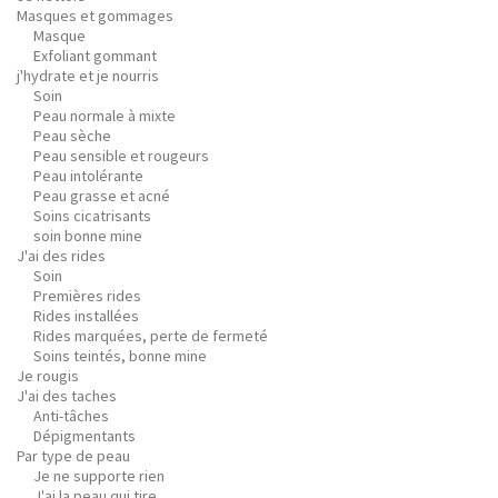
Masques et gommages
Masque
Exfoliant gommant
j'hydrate et je nourris
Soin
Peau normale à mixte
Peau sèche
Peau sensible et rougeurs
Peau intolérante
Peau grasse et acné
Soins cicatrisants
soin bonne mine
J'ai des rides
Soin
Premières rides
Rides installées
Rides marquées, perte de fermeté
Soins teintés, bonne mine
Je rougis
J'ai des taches
Anti-tâches
Dépigmentants
Par type de peau
Je ne supporte rien
J'ai la peau qui tire