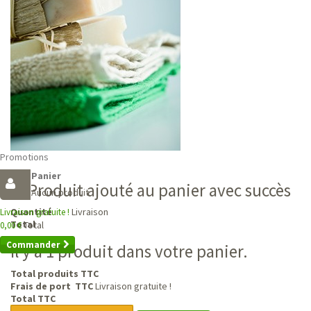
Promotions
Panier
Produit ajouté au panier avec succès
Aucun produit
Livraison
Quantité
Livraison gratuite !
Total
Total
0,00 €
Commander
Il y a 1 produit dans votre panier.
Total produits TTC
Frais de port TTC
Livraison gratuite !
Total TTC