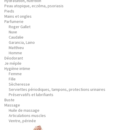
Hydratation, nutrition
Peau atopique, eczéma, psoriasis
Pieds
Mains et ongles
Parfumerie
Roger Gallet
Nuxe
Caudalie
Garancia, Laino
Matthieu
Homme
Déodorant
Je mépile
Hygiène intime
Femme
Fille
Sècheresse
Serviettes périodiques, tampons, protections urinaires
Préservatifs et lubrifiants
Buste
Massage
Huile de massage
Articulations muscles
Ventre, périnée