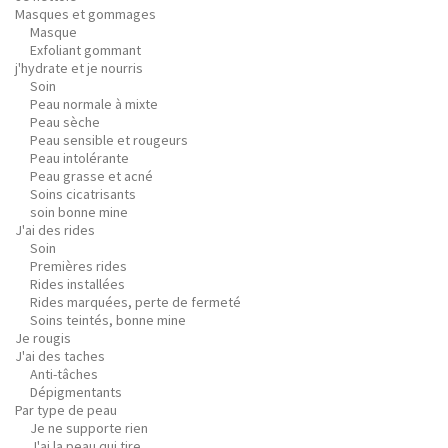
Masques et gommages
Masque
Exfoliant gommant
j'hydrate et je nourris
Soin
Peau normale à mixte
Peau sèche
Peau sensible et rougeurs
Peau intolérante
Peau grasse et acné
Soins cicatrisants
soin bonne mine
J'ai des rides
Soin
Premières rides
Rides installées
Rides marquées, perte de fermeté
Soins teintés, bonne mine
Je rougis
J'ai des taches
Anti-tâches
Dépigmentants
Par type de peau
Je ne supporte rien
J'ai la peau qui tire