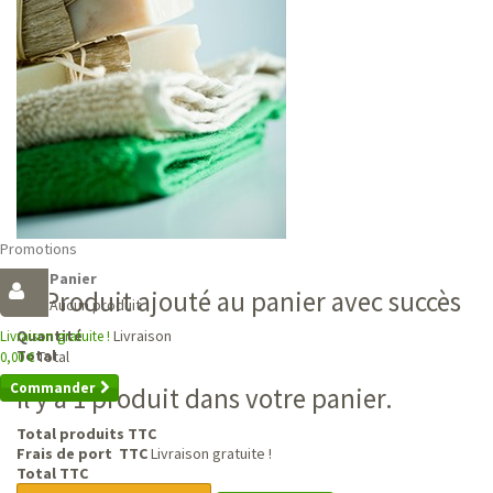
Promotions
Panier
Produit ajouté au panier avec succès
Aucun produit
Livraison
Quantité
Livraison gratuite !
Total
Total
0,00 €
Commander
Il y a 1 produit dans votre panier.
Total produits TTC
Frais de port TTC
Livraison gratuite !
Total TTC