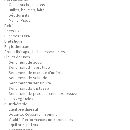
Gels douche, savons
Huiles, baumes, laits
Déodorants
Mains, Pieds
Bébé
Cheveux
Buccodentaire
Diététique
Phytothérapie
Aromathérapie, huiles essentielles
Fleurs de Bach
Sentiment de souci
Sentiment d'incertitude
Sentiment de manque d'intérêt
Sentiment de solitude
Sentiment de sensibilité
Sentiment de tristesse
Sentiment de préoccupation excessive
Huiles végétales
Nutrithérapie
Equilibre digestif
Détente. Relaxation. Sommeil
Vitalité. Performances intellectuelles
Equilibre lipidique