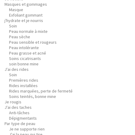
Masques et gommages
Masque
Exfoliant gommant
j'hydrate et je nourris
Soin
Peau normale à mixte
Peau sèche
Peau sensible et rougeurs
Peau intolérante
Peau grasse et acné
Soins cicatrisants
soin bonne mine
J'ai des rides
Soin
Premières rides
Rides installées
Rides marquées, perte de fermeté
Soins teintés, bonne mine
Je rougis
J'ai des taches
Anti-tâches
Dépigmentants
Par type de peau
Je ne supporte rien
J'ai la peau qui tire