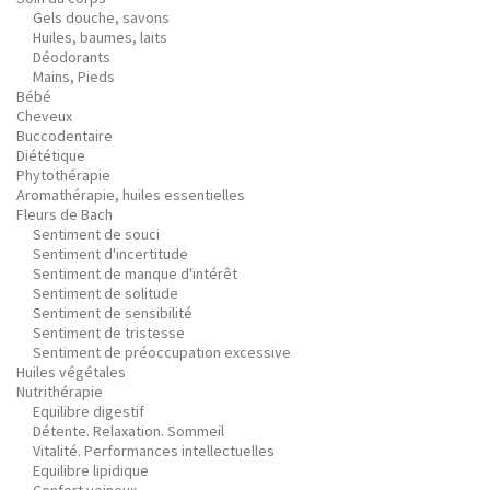
Gels douche, savons
Huiles, baumes, laits
Déodorants
Mains, Pieds
Bébé
Cheveux
Buccodentaire
Diététique
Phytothérapie
Aromathérapie, huiles essentielles
Fleurs de Bach
Sentiment de souci
Sentiment d'incertitude
Sentiment de manque d'intérêt
Sentiment de solitude
Sentiment de sensibilité
Sentiment de tristesse
Sentiment de préoccupation excessive
Huiles végétales
Nutrithérapie
Equilibre digestif
Détente. Relaxation. Sommeil
Vitalité. Performances intellectuelles
Equilibre lipidique