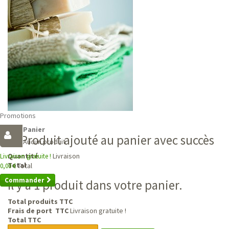
Promotions
Panier
Produit ajouté au panier avec succès
Aucun produit
Livraison
Quantité
Livraison gratuite !
Total
Total
0,00 €
Commander
Il y a 1 produit dans votre panier.
Total produits TTC
Frais de port TTC
Livraison gratuite !
Total TTC