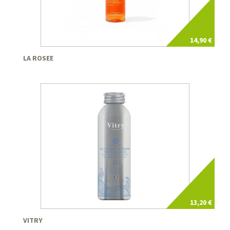
14,90 €
LA ROSEE
13,20 €
VITRY