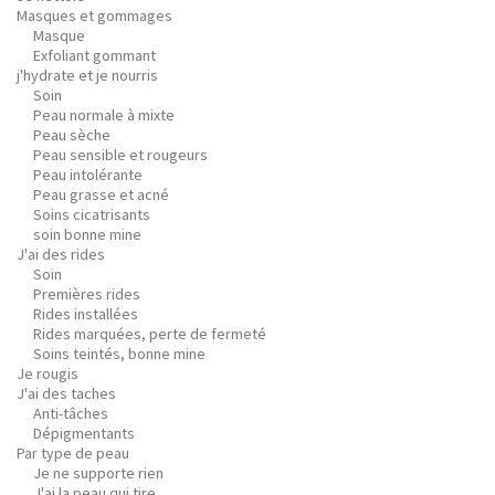
Masques et gommages
Masque
Exfoliant gommant
j'hydrate et je nourris
Soin
Peau normale à mixte
Peau sèche
Peau sensible et rougeurs
Peau intolérante
Peau grasse et acné
Soins cicatrisants
soin bonne mine
J'ai des rides
Soin
Premières rides
Rides installées
Rides marquées, perte de fermeté
Soins teintés, bonne mine
Je rougis
J'ai des taches
Anti-tâches
Dépigmentants
Par type de peau
Je ne supporte rien
J'ai la peau qui tire