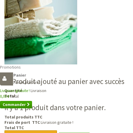
Promotions
Panier
Produit ajouté au panier avec succès
Aucun produit
Livraison
Quantité
Livraison gratuite !
Total
Total
0,00 €
Commander
Il y a 1 produit dans votre panier.
Total produits TTC
Frais de port TTC
Livraison gratuite !
Total TTC