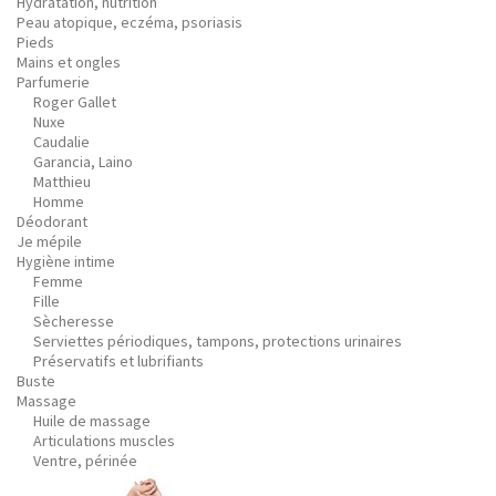
Hydratation, nutrition
Peau atopique, eczéma, psoriasis
Pieds
Mains et ongles
Parfumerie
Roger Gallet
Nuxe
Caudalie
Garancia, Laino
Matthieu
Homme
Déodorant
Je mépile
Hygiène intime
Femme
Fille
Sècheresse
Serviettes périodiques, tampons, protections urinaires
Préservatifs et lubrifiants
Buste
Massage
Huile de massage
Articulations muscles
Ventre, périnée