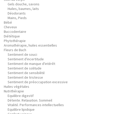
Gels douche, savons
Huiles, baumes, laits
Déodorants
Mains, Pieds
Bébé
Cheveux
Buccodentaire
Diététique
Phytothérapie
Aromathérapie, huiles essentielles
Fleurs de Bach
Sentiment de souci
Sentiment d'incertitude
Sentiment de manque d'intérêt
Sentiment de solitude
Sentiment de sensibilité
Sentiment de tristesse
Sentiment de préoccupation excessive
Huiles végétales
Nutrithérapie
Equilibre digestif
Détente. Relaxation. Sommeil
Vitalité. Performances intellectuelles
Equilibre lipidique