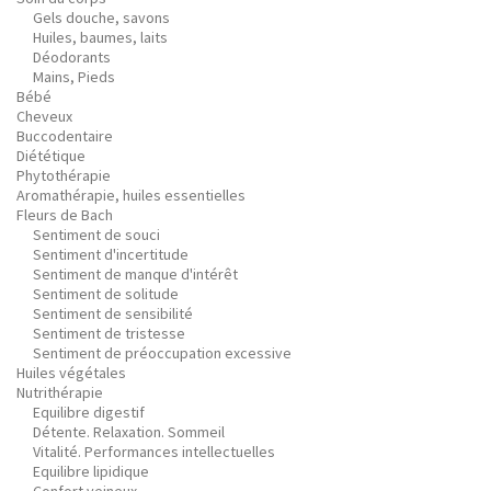
Gels douche, savons
Huiles, baumes, laits
Déodorants
Mains, Pieds
Bébé
Cheveux
Buccodentaire
Diététique
Phytothérapie
Aromathérapie, huiles essentielles
Fleurs de Bach
Sentiment de souci
Sentiment d'incertitude
Sentiment de manque d'intérêt
Sentiment de solitude
Sentiment de sensibilité
Sentiment de tristesse
Sentiment de préoccupation excessive
Huiles végétales
Nutrithérapie
Equilibre digestif
Détente. Relaxation. Sommeil
Vitalité. Performances intellectuelles
Equilibre lipidique