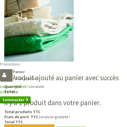
Promotions
Panier
Produit ajouté au panier avec succès
Aucun produit
Livraison
Quantité
Livraison gratuite !
Total
Total
0,00 €
Commander
Il y a 1 produit dans votre panier.
Total produits TTC
Frais de port TTC
Livraison gratuite !
Total TTC