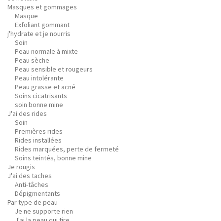
Masques et gommages
Masque
Exfoliant gommant
j'hydrate et je nourris
Soin
Peau normale à mixte
Peau sèche
Peau sensible et rougeurs
Peau intolérante
Peau grasse et acné
Soins cicatrisants
soin bonne mine
J'ai des rides
Soin
Premières rides
Rides installées
Rides marquées, perte de fermeté
Soins teintés, bonne mine
Je rougis
J'ai des taches
Anti-tâches
Dépigmentants
Par type de peau
Je ne supporte rien
J'ai la peau qui tire