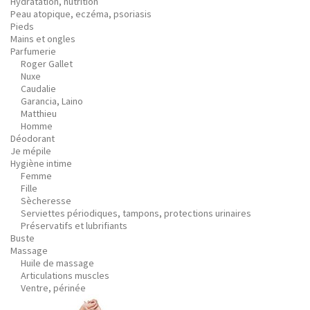
Hydratation, nutrition
Peau atopique, eczéma, psoriasis
Pieds
Mains et ongles
Parfumerie
Roger Gallet
Nuxe
Caudalie
Garancia, Laino
Matthieu
Homme
Déodorant
Je mépile
Hygiène intime
Femme
Fille
Sècheresse
Serviettes périodiques, tampons, protections urinaires
Préservatifs et lubrifiants
Buste
Massage
Huile de massage
Articulations muscles
Ventre, périnée