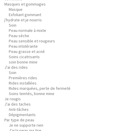
Masques et gommages
Masque
Exfoliant gommant
j'hydrate et je nourris
Soin
Peau normale à mixte
Peau sèche
Peau sensible et rougeurs
Peau intolérante
Peau grasse et acné
Soins cicatrisants
soin bonne mine
J'ai des rides
Soin
Premières rides
Rides installées
Rides marquées, perte de fermeté
Soins teintés, bonne mine
Je rougis
J'ai des taches
Anti-tâches
Dépigmentants
Par type de peau
Je ne supporte rien
J'ai la peau qui tire