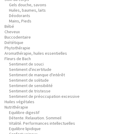
Gels douche, savons
Huiles, baumes, laits
Déodorants
Mains, Pieds
Bébé
Cheveux
Buccodentaire
Diététique
Phytothérapie
Aromathérapie, huiles essentielles
Fleurs de Bach
Sentiment de souci
Sentiment d'incertitude
Sentiment de manque d'intérêt
Sentiment de solitude
Sentiment de sensibilité
Sentiment de tristesse
Sentiment de préoccupation excessive
Huiles végétales
Nutrithérapie
Equilibre digestif
Détente. Relaxation. Sommeil
Vitalité. Performances intellectuelles
Equilibre lipidique