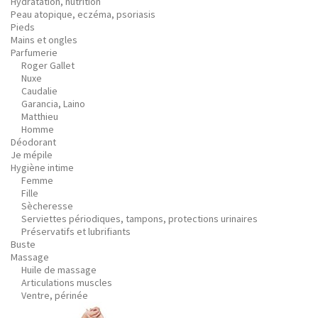
Hydratation, nutrition
Peau atopique, eczéma, psoriasis
Pieds
Mains et ongles
Parfumerie
Roger Gallet
Nuxe
Caudalie
Garancia, Laino
Matthieu
Homme
Déodorant
Je mépile
Hygiène intime
Femme
Fille
Sècheresse
Serviettes périodiques, tampons, protections urinaires
Préservatifs et lubrifiants
Buste
Massage
Huile de massage
Articulations muscles
Ventre, périnée