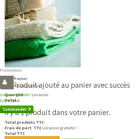
Promotions
Panier
Produit ajouté au panier avec succès
Aucun produit
Livraison
Quantité
Livraison gratuite !
Total
Total
0,00 €
Commander
Il y a 1 produit dans votre panier.
Total produits TTC
Frais de port TTC
Livraison gratuite !
Total TTC