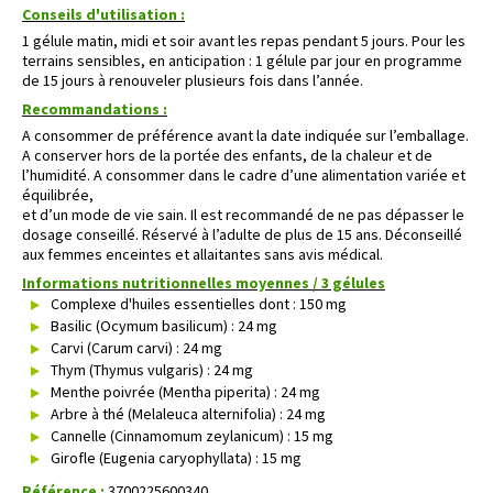
Conseils d'utilisation :
1 gélule matin, midi et soir avant les repas pendant 5 jours. Pour les
terrains sensibles, en anticipation : 1 gélule par jour en programme
de 15 jours à renouveler plusieurs fois dans l’année.
Recommandations :
A consommer de préférence avant la date indiquée sur l’emballage.
A conserver hors de la portée des enfants, de la chaleur et de
l’humidité. A consommer dans le cadre d’une alimentation variée et
équilibrée,
et d’un mode de vie sain. Il est recommandé de ne pas dépasser le
dosage conseillé. Réservé à l’adulte de plus de 15 ans. Déconseillé
aux femmes enceintes et allaitantes sans avis médical.
Informations nutritionnelles moyennes / 3 gélules
Complexe d'huiles essentielles dont : 150 mg
Basilic (Ocymum basilicum) : 24 mg
Carvi (Carum carvi) : 24 mg
Thym (Thymus vulgaris) : 24 mg
Menthe poivrée (Mentha piperita) : 24 mg
Arbre à thé (Melaleuca alternifolia) : 24 mg
Cannelle (Cinnamomum zeylanicum) : 15 mg
Girofle (Eugenia caryophyllata) : 15 mg
Référence :
3700225600340