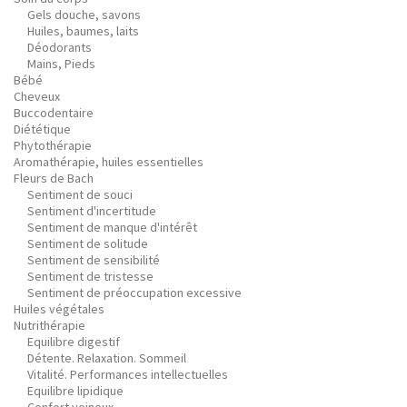
Gels douche, savons
Huiles, baumes, laits
Déodorants
Mains, Pieds
Bébé
Cheveux
Buccodentaire
Diététique
Phytothérapie
Aromathérapie, huiles essentielles
Fleurs de Bach
Sentiment de souci
Sentiment d'incertitude
Sentiment de manque d'intérêt
Sentiment de solitude
Sentiment de sensibilité
Sentiment de tristesse
Sentiment de préoccupation excessive
Huiles végétales
Nutrithérapie
Equilibre digestif
Détente. Relaxation. Sommeil
Vitalité. Performances intellectuelles
Equilibre lipidique