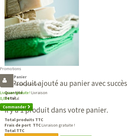
Promotions
Panier
Produit ajouté au panier avec succès
Aucun produit
Livraison
Quantité
Livraison gratuite !
Total
Total
0,00 €
Commander
Il y a 1 produit dans votre panier.
Total produits TTC
Frais de port TTC
Livraison gratuite !
Total TTC