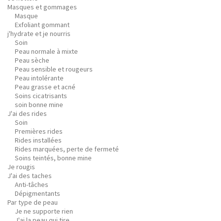
Masques et gommages
Masque
Exfoliant gommant
j'hydrate et je nourris
Soin
Peau normale à mixte
Peau sèche
Peau sensible et rougeurs
Peau intolérante
Peau grasse et acné
Soins cicatrisants
soin bonne mine
J'ai des rides
Soin
Premières rides
Rides installées
Rides marquées, perte de fermeté
Soins teintés, bonne mine
Je rougis
J'ai des taches
Anti-tâches
Dépigmentants
Par type de peau
Je ne supporte rien
J'ai la peau qui tire