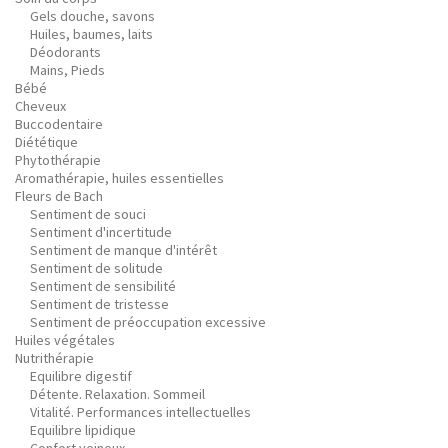
Gels douche, savons
Huiles, baumes, laits
Déodorants
Mains, Pieds
Bébé
Cheveux
Buccodentaire
Diététique
Phytothérapie
Aromathérapie, huiles essentielles
Fleurs de Bach
Sentiment de souci
Sentiment d'incertitude
Sentiment de manque d'intérêt
Sentiment de solitude
Sentiment de sensibilité
Sentiment de tristesse
Sentiment de préoccupation excessive
Huiles végétales
Nutrithérapie
Equilibre digestif
Détente. Relaxation. Sommeil
Vitalité. Performances intellectuelles
Equilibre lipidique