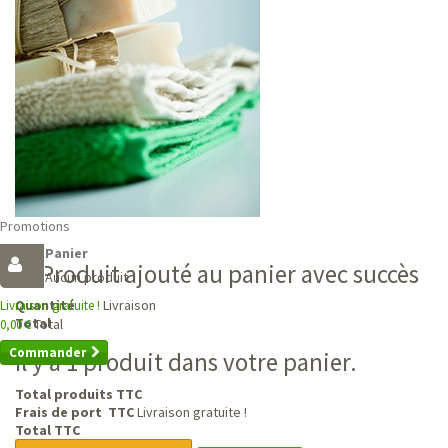
Promotions
Panier
Produit ajouté au panier avec succès
Aucun produit
Livraison
Quantité
Livraison gratuite !
Total
Total
0,00 €
Commander
Il y a 1 produit dans votre panier.
Total produits TTC
Frais de port TTC
Livraison gratuite !
Total TTC