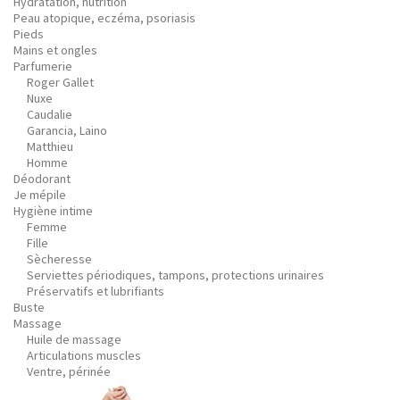
Hydratation, nutrition
Peau atopique, eczéma, psoriasis
Pieds
Mains et ongles
Parfumerie
Roger Gallet
Nuxe
Caudalie
Garancia, Laino
Matthieu
Homme
Déodorant
Je mépile
Hygiène intime
Femme
Fille
Sècheresse
Serviettes périodiques, tampons, protections urinaires
Préservatifs et lubrifiants
Buste
Massage
Huile de massage
Articulations muscles
Ventre, périnée