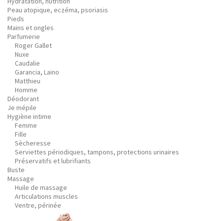
Hydratation, nutrition
Peau atopique, eczéma, psoriasis
Pieds
Mains et ongles
Parfumerie
Roger Gallet
Nuxe
Caudalie
Garancia, Laino
Matthieu
Homme
Déodorant
Je mépile
Hygiène intime
Femme
Fille
Sècheresse
Serviettes périodiques, tampons, protections urinaires
Préservatifs et lubrifiants
Buste
Massage
Huile de massage
Articulations muscles
Ventre, périnée