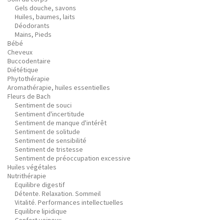
Gels douche, savons
Huiles, baumes, laits
Déodorants
Mains, Pieds
Bébé
Cheveux
Buccodentaire
Diététique
Phytothérapie
Aromathérapie, huiles essentielles
Fleurs de Bach
Sentiment de souci
Sentiment d'incertitude
Sentiment de manque d'intérêt
Sentiment de solitude
Sentiment de sensibilité
Sentiment de tristesse
Sentiment de préoccupation excessive
Huiles végétales
Nutrithérapie
Equilibre digestif
Détente. Relaxation. Sommeil
Vitalité. Performances intellectuelles
Equilibre lipidique