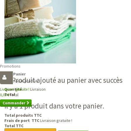
Promotions
Panier
Produit ajouté au panier avec succès
Aucun produit
Livraison
Quantité
Livraison gratuite !
Total
Total
0,00 €
Commander
Il y a 1 produit dans votre panier.
Total produits TTC
Frais de port TTC
Livraison gratuite !
Total TTC