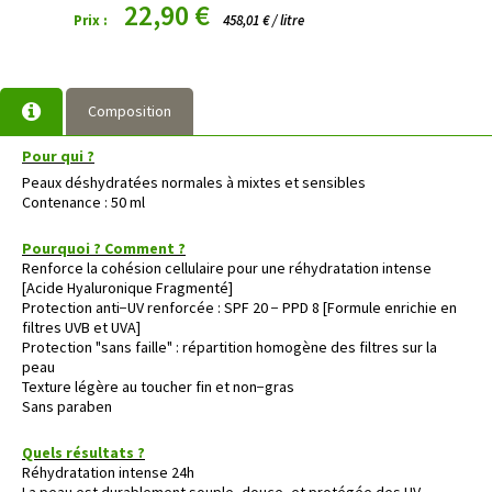
22,90 €
Prix :
458,01 € / litre
Composition
Pour qui ?
Peaux déshydratées normales à mixtes et sensibles
Contenance : 50 ml
Pourquoi ? Comment ?
Renforce la cohésion cellulaire pour une réhydratation intense
[Acide Hyaluronique Fragmenté]
Protection anti−UV renforcée : SPF 20 − PPD 8 [Formule enrichie en
filtres UVB et UVA]
Protection "sans faille" : répartition homogène des filtres sur la
peau
Texture légère au toucher fin et non−gras
Sans paraben
Quels résultats ?
Réhydratation intense 24h
La peau est durablement souple, douce, et protégée des UV.