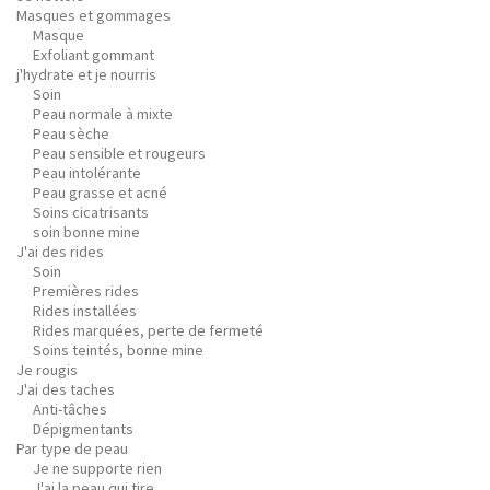
Masques et gommages
Masque
Exfoliant gommant
j'hydrate et je nourris
Soin
Peau normale à mixte
Peau sèche
Peau sensible et rougeurs
Peau intolérante
Peau grasse et acné
Soins cicatrisants
soin bonne mine
J'ai des rides
Soin
Premières rides
Rides installées
Rides marquées, perte de fermeté
Soins teintés, bonne mine
Je rougis
J'ai des taches
Anti-tâches
Dépigmentants
Par type de peau
Je ne supporte rien
J'ai la peau qui tire