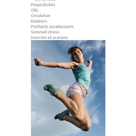
Peaux lésées
ORL
Circulation
Douleurs
Purifiants assainissants
Sommeil stress
Insectes et acariens