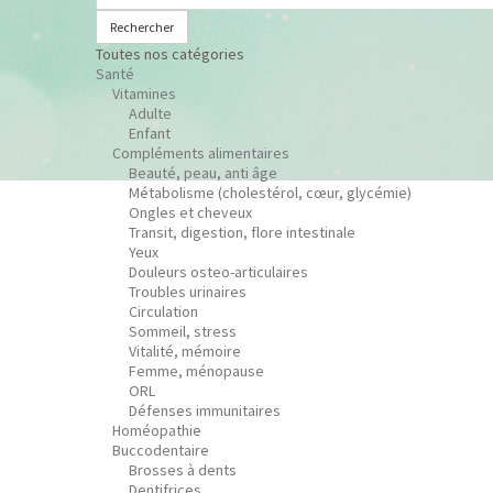
Rechercher
Toutes nos catégories
Santé
Vitamines
Adulte
Enfant
Compléments alimentaires
Beauté, peau, anti âge
Métabolisme (cholestérol, cœur, glycémie)
Ongles et cheveux
Transit, digestion, flore intestinale
Yeux
Douleurs osteo-articulaires
Troubles urinaires
Circulation
Sommeil, stress
Vitalité, mémoire
Femme, ménopause
ORL
Défenses immunitaires
Homéopathie
Buccodentaire
Brosses à dents
Dentifrices