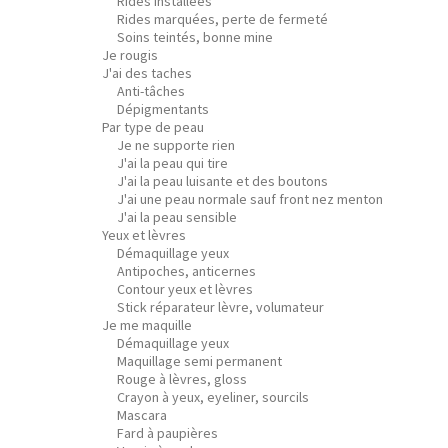
Rides installées
Rides marquées, perte de fermeté
Soins teintés, bonne mine
Je rougis
J'ai des taches
Anti-tâches
Dépigmentants
Par type de peau
Je ne supporte rien
J'ai la peau qui tire
J'ai la peau luisante et des boutons
J'ai une peau normale sauf front nez menton
J'ai la peau sensible
Yeux et lèvres
Démaquillage yeux
Antipoches, anticernes
Contour yeux et lèvres
Stick réparateur lèvre, volumateur
Je me maquille
Démaquillage yeux
Maquillage semi permanent
Rouge à lèvres, gloss
Crayon à yeux, eyeliner, sourcils
Mascara
Fard à paupières