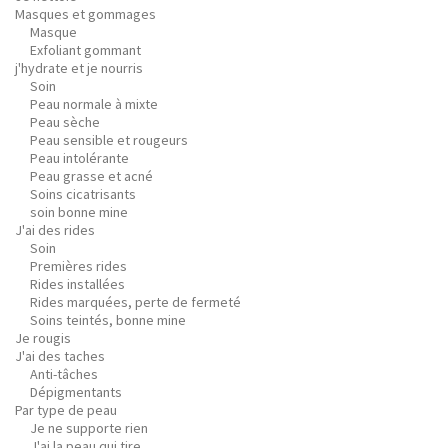
Masques et gommages
Masque
Exfoliant gommant
j'hydrate et je nourris
Soin
Peau normale à mixte
Peau sèche
Peau sensible et rougeurs
Peau intolérante
Peau grasse et acné
Soins cicatrisants
soin bonne mine
J'ai des rides
Soin
Premières rides
Rides installées
Rides marquées, perte de fermeté
Soins teintés, bonne mine
Je rougis
J'ai des taches
Anti-tâches
Dépigmentants
Par type de peau
Je ne supporte rien
J'ai la peau qui tire