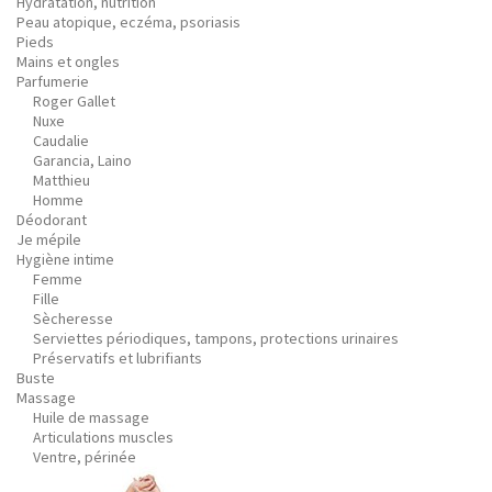
Hydratation, nutrition
Peau atopique, eczéma, psoriasis
Pieds
Mains et ongles
Parfumerie
Roger Gallet
Nuxe
Caudalie
Garancia, Laino
Matthieu
Homme
Déodorant
Je mépile
Hygiène intime
Femme
Fille
Sècheresse
Serviettes périodiques, tampons, protections urinaires
Préservatifs et lubrifiants
Buste
Massage
Huile de massage
Articulations muscles
Ventre, périnée