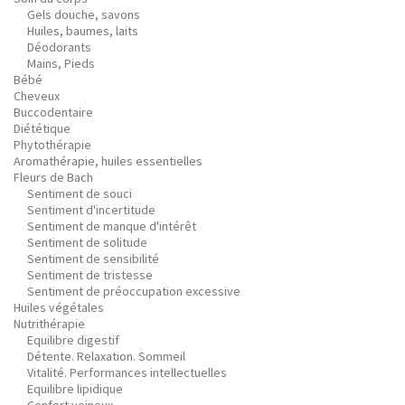
Gels douche, savons
Huiles, baumes, laits
Déodorants
Mains, Pieds
Bébé
Cheveux
Buccodentaire
Diététique
Phytothérapie
Aromathérapie, huiles essentielles
Fleurs de Bach
Sentiment de souci
Sentiment d'incertitude
Sentiment de manque d'intérêt
Sentiment de solitude
Sentiment de sensibilité
Sentiment de tristesse
Sentiment de préoccupation excessive
Huiles végétales
Nutrithérapie
Equilibre digestif
Détente. Relaxation. Sommeil
Vitalité. Performances intellectuelles
Equilibre lipidique