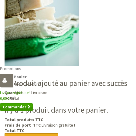
Promotions
Panier
Produit ajouté au panier avec succès
Aucun produit
Livraison
Quantité
Livraison gratuite !
Total
Total
0,00 €
Commander
Il y a 1 produit dans votre panier.
Total produits TTC
Frais de port TTC
Livraison gratuite !
Total TTC